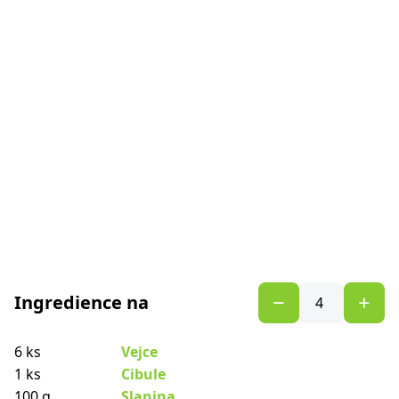
Ingredience na
6 ks
Vejce
1 ks
Cibule
100 g
Slanina