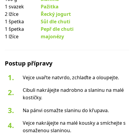
1 svazek
Pažitka
2 lžíce
Řecký jogurt
1 špetka
Sůl dle chuti
1 špetka
Pepř dle chuti
1 lžíce
majonézy
Postup přípravy
Vejce uvařte natvrdo, zchlaďte a oloupejte.
Cibuli nakrájejte nadrobno a slaninu na malé
kostičky.
Na pánvi osmažte slaninu do křupava.
Vejce nakrájejte na malé kousky a smíchejte s
osmaženou slaninou.