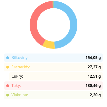
Bílkoviny:
154,05 g
Sacharidy:
27,27 g
Cukry:
12,51 g
Tuky:
130,46 g
Vláknina:
2,20 g