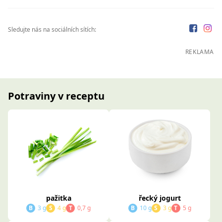
Sledujte nás na sociálních sítích:
REKLAMA
Potraviny v receptu
pažitka
řecký jogurt
B
3 g
S
4 g
T
0,7 g
B
10 g
S
3 g
T
5 g