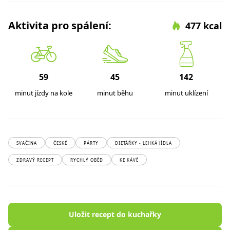
Aktivita pro spálení:
477 kcal
59
45
142
minut jízdy na kole
minut běhu
minut uklízení
SVAČINA
ČESKÉ
PÁRTY
DIETÁŘKY - LEHKÁ JÍDLA
ZDRAVÝ RECEPT
RYCHLÝ OBĚD
KE KÁVĚ
Uložit recept do kuchařky