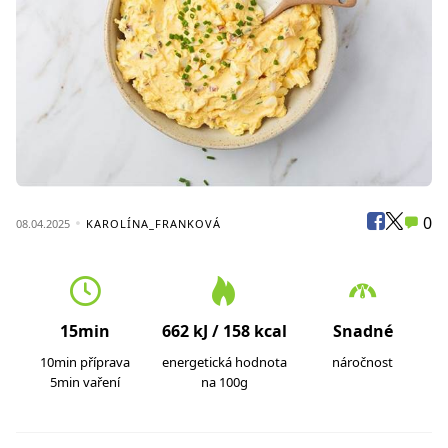
0
08.04.2025
KAROLÍNA_FRANKOVÁ
15min
662 kJ / 158 kcal
Snadné
10min příprava
energetická hodnota
náročnost
5min vaření
na 100g