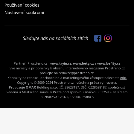
Používaní cookies
Nastavení soukromí
Sledujte nás na sociálních sítích
Partneři Prostřeno.cz -
www.tryin.cz
,
www.bety.cz
a
www.befity.cz
Své náměty a připomínky k obsahu internetového magazínu Prostřeno.cz
posílejte na redakce@prostreno.cz.
Kontakty na redakci, obchodního a marketingového zástupce naleznete
zde.
Copyright © 2009-2024 Prostreno.cz - všechna práva vyhrazena.
Provozuje
OMAX Holding s.r.o.
, IČ: 28628187, DIČ: CZ28628187, společnost
vedená u Městského soudu v Praze pod spisovou značkou C 325936 se sídlem
Bucharova 1281/2, 158 00, Praha 5