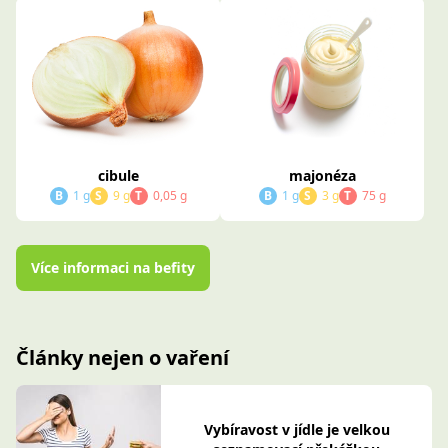
cibule
majonéza
B
1 g
S
9 g
T
0,05 g
B
1 g
S
3 g
T
75 g
Více informaci na befity
Články nejen o vaření
Vybíravost v jídle je velkou