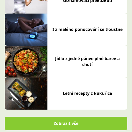
seznamovací překážkou
I z malého ponocování se tloustne
Jídlo z jedné pánve plné barev a
chutí
Letní recepty z kukuřice
Zobrazit vše