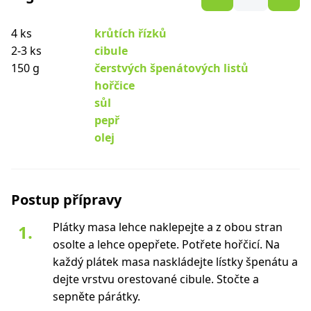
4 ks
krůtích řízků
2-3 ks
cibule
150 g
čerstvých špenátových listů
hořčice
sůl
pepř
olej
Postup přípravy
Plátky masa lehce naklepejte a z obou stran
osolte a lehce opepřete. Potřete hořčicí. Na
každý plátek masa naskládejte lístky špenátu a
dejte vrstvu orestované cibule. Stočte a
sepněte párátky.