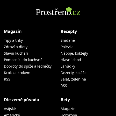
Magazín
Recepty
Tipy a triky
Snídaně
Zdraví a diety
Polévka
Slavní kuchaři
Nápoje, koktejly
Pomocníci do kuchyně
Hlavní chod
Dobroty do spíže a ledničky
Lahůdky
Krok za krokem
Dezerty, koláče
RSS
Salát, zelenina
RSS
Dle země původu
Bety
Asijské
Magazin
Americké
Horokopy