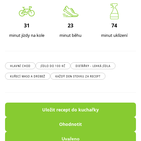
31
23
74
minut jízdy na kole
minut běhu
minut uklízení
HLAVNÍ CHOD
JÍDLO DO 100 KČ
DIETÁŘKY - LEHKÁ JÍDLA
KUŘECÍ MASO A DRŮBEŽ
KAŽDÝ DEN STOVKU ZA RECEPT
Uložit recept do kuchařky
Ohodnotit
Uvařeno