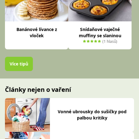
Banánové lívance z
Snídaňové vaječné
vloček
muffiny se slaninou
(1 hlasů)
Více tipů
Články nejen o vaření
Vonné ubrousky do sušičky pod
palbou kritiky