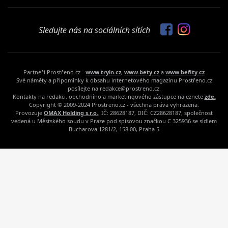
Sledujte nás na sociálních sítích
Partneři Prostřeno.cz -
www.tryin.cz
,
www.bety.cz
a
www.befity.cz
Své náměty a připomínky k obsahu internetového magazínu Prostřeno.cz
posílejte na redakce@prostreno.cz.
Kontakty na redakci, obchodního a marketingového zástupce naleznete
zde.
Copyright © 2009-2024 Prostreno.cz - všechna práva vyhrazena.
Provozuje
OMAX Holding s.r.o.
, IČ: 28628187, DIČ: CZ28628187, společnost
vedená u Městského soudu v Praze pod spisovou značkou C 325936 se sídlem
Bucharova 1281/2, 158 00, Praha 5