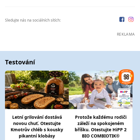
Sledujte nás na sociálních sítích:
REKLAMA
Testování
Letní grilování dostává
Protože každému rodiči
novou chuť. Otestujte
záleží na spokojeném
Kmotrův chléb s kousky
bříšku. Otestujte HiPP 2
pikantní klobásy
BIO COMBIOTIK®