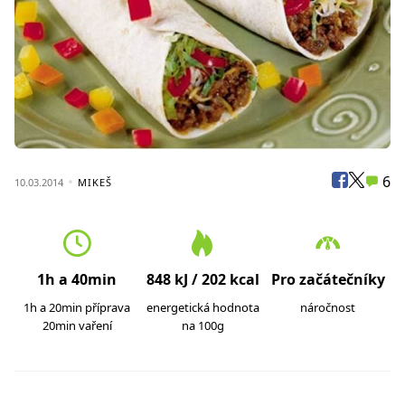
6
10.03.2014
MIKEŠ
1h a 40min
848 kJ / 202 kcal
Pro začátečníky
1h a 20min příprava
energetická hodnota
náročnost
20min vaření
na 100g