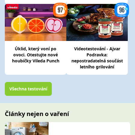
Úklid, který voní po
Videotestování - Ajvar
ovoci. Otestujte nové
Podravka:
houbičky Vileda Punch
nepostradatelná součást
letního grilování
Všechna testování
Články nejen o vaření