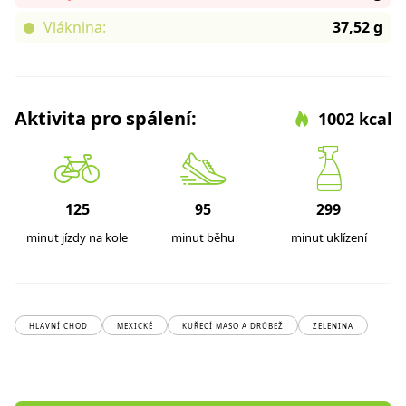
Vláknina:
37,52 g
Aktivita pro spálení:
1002 kcal
125
95
299
minut jízdy na kole
minut běhu
minut uklízení
HLAVNÍ CHOD
MEXICKÉ
KUŘECÍ MASO A DRŮBEŽ
ZELENINA