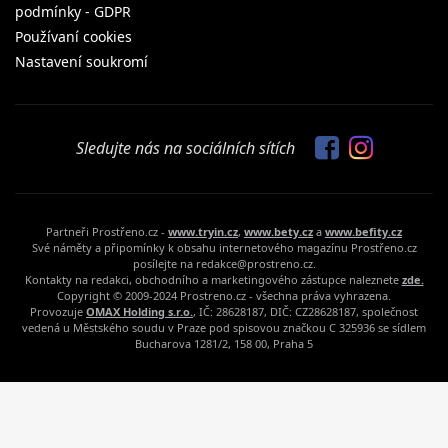
podmínky - GDPR
Používaní cookies
Nastavení soukromí
Sledujte nás na sociálních sítích
Partneři Prostřeno.cz -
www.tryin.cz
,
www.bety.cz
a
www.befity.cz
Své náměty a připomínky k obsahu internetového magazínu Prostřeno.cz
posílejte na redakce@prostreno.cz.
Kontakty na redakci, obchodního a marketingového zástupce naleznete
zde.
Copyright © 2009-2024 Prostreno.cz - všechna práva vyhrazena.
Provozuje
OMAX Holding s.r.o.
, IČ: 28628187, DIČ: CZ28628187, společnost
vedená u Městského soudu v Praze pod spisovou značkou C 325936 se sídlem
Bucharova 1281/2, 158 00, Praha 5