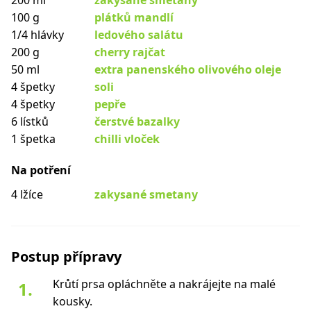
200 ml
zakysané smetany
100 g
plátků mandlí
1/4 hlávky
ledového salátu
200 g
cherry rajčat
50 ml
extra panenského olivového oleje
4 špetky
soli
4 špetky
pepře
6 lístků
čerstvé bazalky
1 špetka
chilli vloček
Na potření
4 lžíce
zakysané smetany
Postup přípravy
Krůtí prsa opláchněte a nakrájejte na malé
kousky.