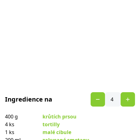
Ingredience na
400 g
krůtích prsou
4 ks
tortilly
1 ks
malé cibule