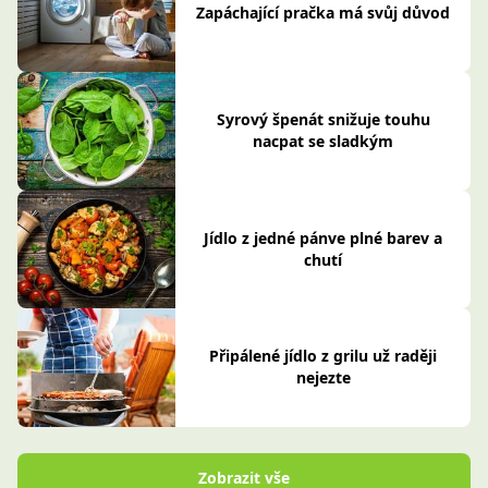
Zapáchající pračka má svůj důvod
Syrový špenát snižuje touhu
nacpat se sladkým
Jídlo z jedné pánve plné barev a
chutí
Připálené jídlo z grilu už raději
nejezte
Zobrazit vše