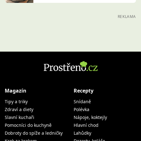
REKLAMA
Magazín
Recepty
Tipy a triky
Snídaně
Zdraví a diety
Polévka
Slavní kuchaři
Nápoje, koktejly
Pomocníci do kuchyně
Hlavní chod
Dobroty do spíže a ledničky
Lahůdky
Krok za krokem
Dezerty, koláče