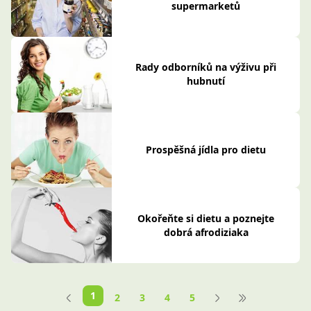
supermarketů
Rady odborníků na výživu při
hubnutí
Prospěšná jídla pro dietu
Okořeňte si dietu a poznejte
dobrá afrodiziaka
1
2
3
4
5