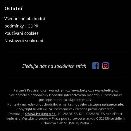
Ostatní
Všeobecné obchodní
podmínky - GDPR
Používaní cookies
Nastavení soukromí
Sledujte nás na sociálních sítích
Partneři Prostřeno.cz -
www.tryin.cz
,
www.bety.cz
a
www.befity.cz
Své náměty a připomínky k obsahu internetového magazínu Prostřeno.cz
posílejte na redakce@prostreno.cz.
Kontakty na redakci, obchodního a marketingového zástupce naleznete
zde.
Copyright © 2009-2024 Prostreno.cz - všechna práva vyhrazena.
Provozuje
OMAX Holding s.r.o.
, IČ: 28628187, DIČ: CZ28628187, společnost
vedená u Městského soudu v Praze pod spisovou značkou C 325936 se sídlem
Bucharova 1281/2, 158 00, Praha 5