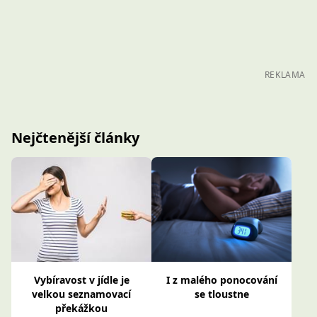
REKLAMA
Nejčtenější články
Vybíravost v jídle je
I z malého ponocování
velkou seznamovací
se tloustne
překážkou