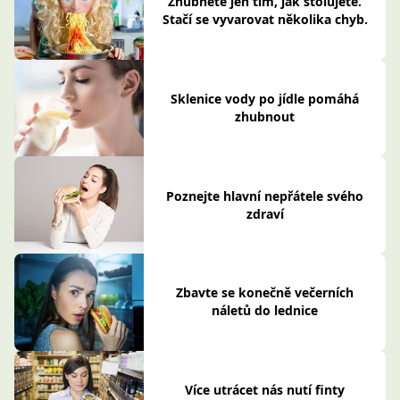
Zhubněte jen tím, jak stolujete.
Stačí se vyvarovat několika chyb.
Sklenice vody po jídle pomáhá
zhubnout
Poznejte hlavní nepřátele svého
zdraví
Zbavte se konečně večerních
náletů do lednice
Více utrácet nás nutí finty