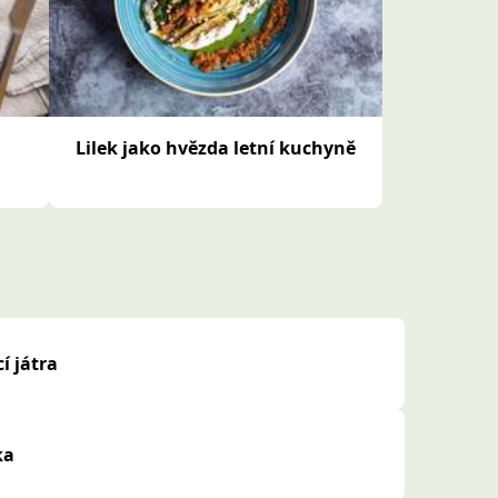
i
Lilek jako hvězda letní kuchyně
í játra
ka