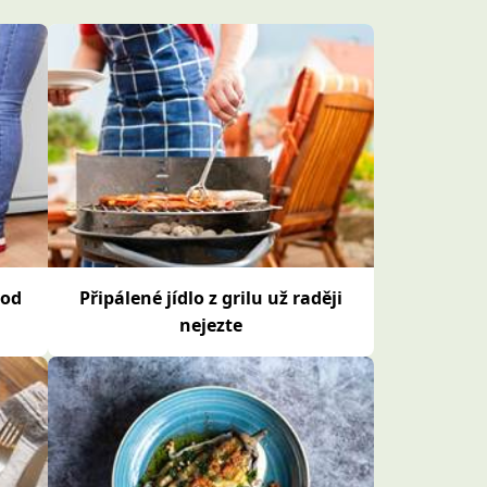
pod
Připálené jídlo z grilu už raději
nejezte