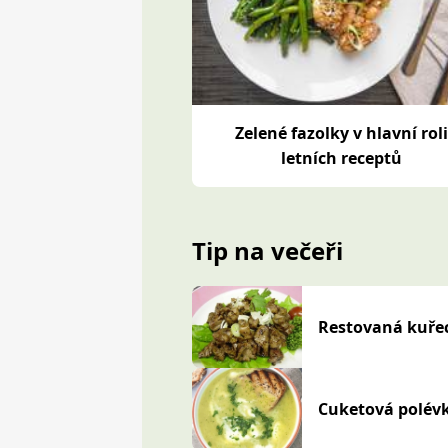
Zelené fazolky v hlavní rol
letních receptů
Tip na večeři
Restovaná kuřec
Cuketová polév