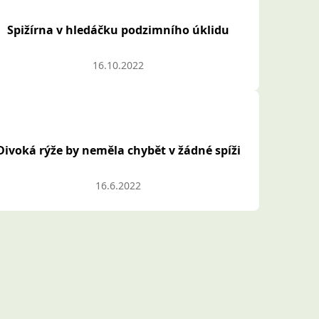
Spižírna v hledáčku podzimního úklidu
16.10.2022
Divoká rýže by neměla chybět v žádné spíži
16.6.2022