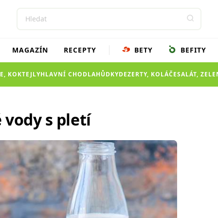
MAGAZÍN
RECEPTY
BETY
BEFITY
E, KOKTEJLY
HLAVNÍ CHOD
LAHŮDKY
DEZERTY, KOLÁČE
SALÁT, ZEL
vody s pletí