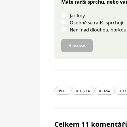
Máte radši sprchu, nebo va
Jak kdy.
Osobně se radši sprchuji.
Není nad dlouhou, horkou
Hlasovat
PLEŤ
KOUZLA
KRÁSA
KOK
Celkem 11 komentář