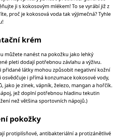
ňujte ji s kokosovým mlékem! To se vyrábí již z
Víte, proč je kokosová voda tak výjimečná? Tyhle
u!
atační krém
du můžete nanést na pokožku jako lehký
ené pleti dodají potřebnou závlahu a výživu.
oli přidané látky mohou způsobit negativní kožní
axi osvědčuje i přímá konzumace kokosové vody,
jako je zinek, vápník, železo, mangan a hořčík.
 nápoj, jež doplní potřebnou hladinu tekutin
ložení než většina sportovních nápojů.)
ění pokožky
 protiplísňové, antibakteriální a protizánětlivé