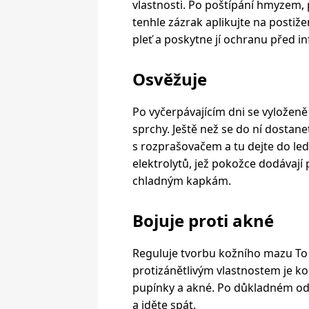
vlastnosti. Po poštípání hmyzem,
tenhle zázrak aplikujte na posti
pleť a poskytne jí ochranu před in
Osvěžuje
Po vyčerpávajícím dni se vyloženě
sprchy. Ještě než se do ní dostan
s rozprašovačem a tu dejte do led
elektrolytů, jež pokožce dodávají pl
chladným kapkám.
Bojuje proti akné
Reguluje tvorbu kožního mazu To j
protizánětlivým vlastnostem je k
pupínky a akné. Po důkladném odl
a jděte spát.