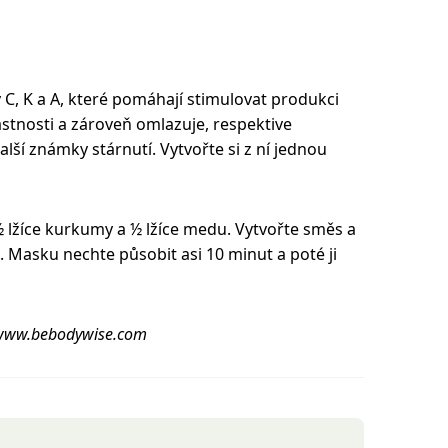
C, K a A, které pomáhají stimulovat produkci
astnosti a zároveň omlazuje, respektive
alší známky stárnutí. Vytvořte si z ní jednou
½ lžíce kurkumy a ½ lžíce medu. Vytvořte směs a
 Masku nechte působit asi 10 minut a poté ji
 www.bebodywise.com