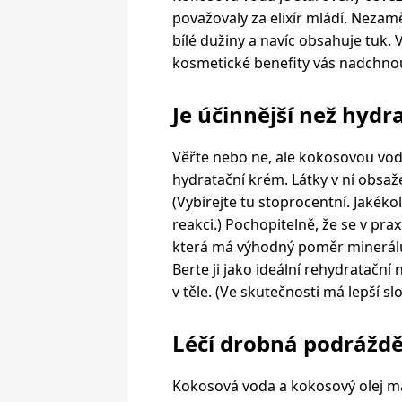
považovaly za elixír mládí. Nezamě
bílé dužiny a navíc obsahuje tuk. 
kosmetické benefity vás nadchno
Je účinnější než hydr
Věřte nebo ne, ale kokosovou vo
hydratační krém. Látky v ní obsaž
(Vybírejte tu stoprocentní. Jakék
reakci.) Pochopitelně, že se v pr
která má výhodný poměr minerálů, 
Berte ji jako ideální rehydratační
v těle. (Ve skutečnosti má lepší s
Léčí drobná podrážd
Kokosová voda a kokosový olej mají