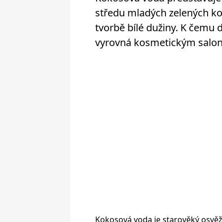
středu mladých zelených kok
tvorbě bílé dužiny. K čemu d
vyrovná kosmetickým salo
Kokosová voda je starověký osvěžu