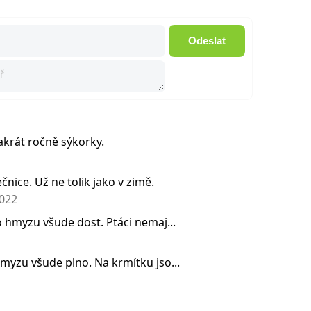
Odeslat
krát ročně sýkorky.
čnice. Už ne tolik jako v zimě.
2022
o hmyzu všude dost. Ptáci nemaj...
hmyzu všude plno. Na krmítku jso...