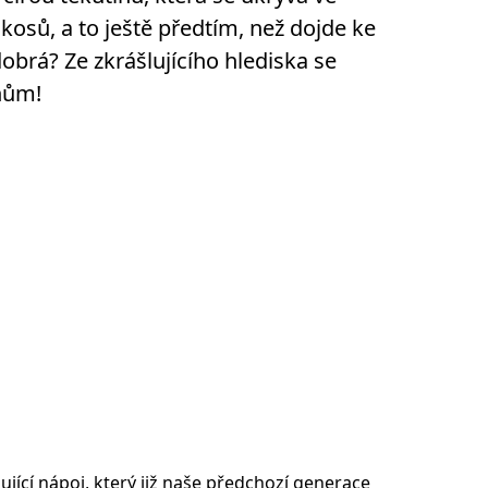
osů, a to ještě předtím, než dojde ke
obrá? Ze zkrášlujícího hlediska se
nům!
jící nápoj, který již naše předchozí generace