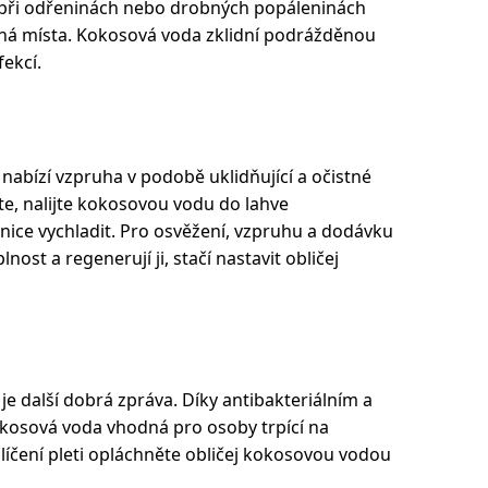
 při odřeninách nebo drobných popáleninách
žená místa. Kokosová voda zklidní podrážděnou
fekcí.
 nabízí vzpruha v podobě uklidňující a očistné
ete, nalijte kokosovou vodu do lahve
nice vychladit. Pro osvěžení, vzpruhu a dodávku
nost a regenerují ji, stačí nastavit obličej
e další dobrá zpráva. Díky antibakteriálním a
okosová voda vhodná pro osoby trpící na
íčení pleti opláchněte obličej kokosovou vodou