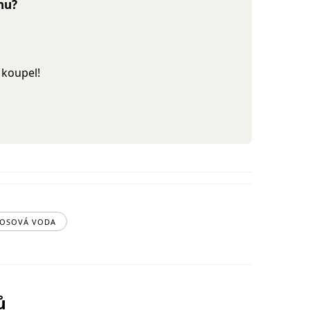
nu?
 koupel!
OSOVÁ VODA
ů