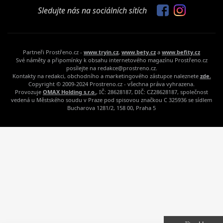
Sledujte nás na sociálních sítích
Partneři Prostřeno.cz -
www.tryin.cz
,
www.bety.cz
a
www.befity.cz
Své náměty a připomínky k obsahu internetového magazínu Prostřeno.cz
posílejte na redakce@prostreno.cz.
Kontakty na redakci, obchodního a marketingového zástupce naleznete
zde.
Copyright © 2009-2024 Prostreno.cz - všechna práva vyhrazena.
Provozuje
OMAX Holding s.r.o.
, IČ: 28628187, DIČ: CZ28628187, společnost
vedená u Městského soudu v Praze pod spisovou značkou C 325936 se sídlem
Bucharova 1281/2, 158 00, Praha 5