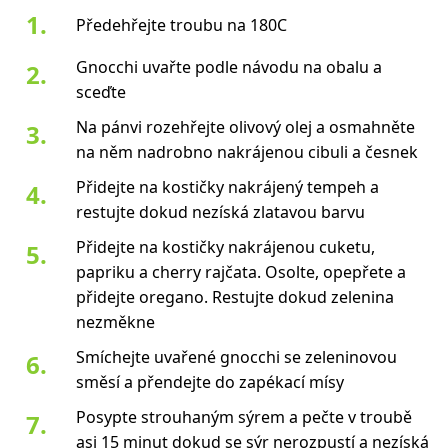
Předehřejte troubu na 180C
Gnocchi uvařte podle návodu na obalu a
sceďte
Na pánvi rozehřejte olivový olej a osmahněte
na něm nadrobno nakrájenou cibuli a česnek
Přidejte na kostičky nakrájený tempeh a
restujte dokud nezíská zlatavou barvu
Přidejte na kostičky nakrájenou cuketu,
papriku a cherry rajčata. Osolte, opepřete a
přidejte oregano. Restujte dokud zelenina
nezměkne
Smíchejte uvařené gnocchi se zeleninovou
směsí a přendejte do zapékací mísy
Posypte strouhaným sýrem a pečte v troubě
asi 15 minut dokud se sýr nerozpustí a nezíská