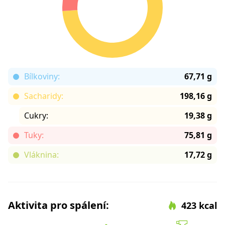
Bílkoviny:
67,71 g
Sacharidy:
198,16 g
Cukry:
19,38 g
Tuky:
75,81 g
Vláknina:
17,72 g
Aktivita pro spálení:
423 kcal