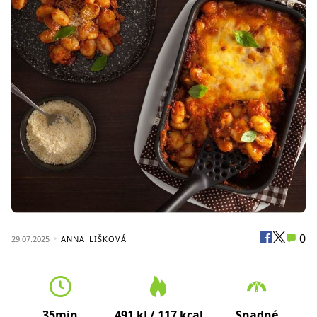
0
29.07.2025
ANNA_LIŠKOVÁ
35min
491 kJ / 117 kcal
Snadné