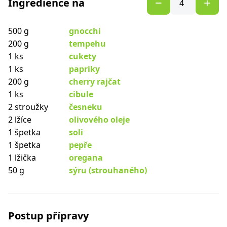
Ingredience na
500 g
gnocchi
200 g
tempehu
1 ks
cukety
1 ks
papriky
200 g
cherry rajčat
1 ks
cibule
2 stroužky
česneku
2 lžíce
olivového oleje
1 špetka
soli
1 špetka
pepře
1 lžička
oregana
50 g
sýru (strouhaného)
Postup přípravy