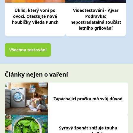
Úklid, který voní po
Videotestování - Ajvar
ovoci. Otestujte nové
Podravka:
houbičky Vileda Punch
nepostradatelná součást
letního grilování
Všechna testování
Články nejen o vaření
Zapáchající pračka má svůj důvod
Syrový špenát snižuje touhu