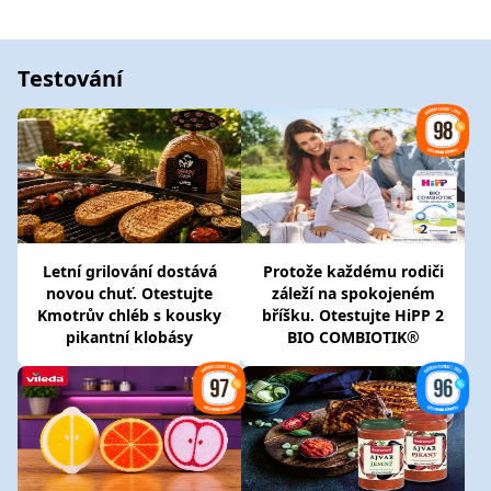
Testování
Letní grilování dostává
Protože každému rodiči
novou chuť. Otestujte
záleží na spokojeném
Kmotrův chléb s kousky
bříšku. Otestujte HiPP 2
pikantní klobásy
BIO COMBIOTIK®