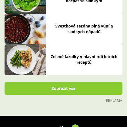
nacpat se sladkým
Švestková sezóna plná vůní a
sladkých nápadů
Zelené fazolky v hlavní roli letních
receptů
Zobrazit vše
REKLAMA