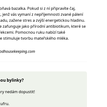
avá bazalka. Pokud si z ní připravíte čaj,
 jenž vás vymaní z nepříjemnosti zvané pálení
du, zažene stres a zvýší energetickou hladinu.
e zafunguje jako přírodní antibiotikum, které se
nfekcemi. Pomocnou ruku nabízí také
stimuluje tvorbu mateřského mléka.
oodhousekeeping.com
nou bylinky?
tury nedám dopustit!
kufru.