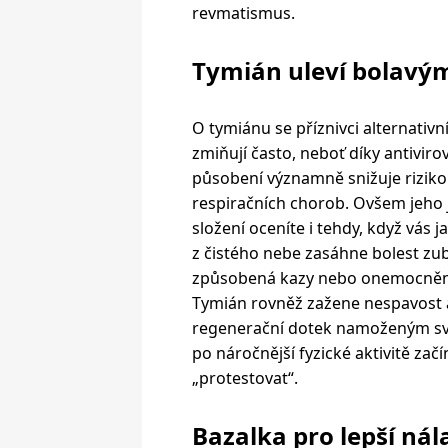
revmatismus.
Tymián uleví bolav
O tymiánu se příznivci alternativn
zmiňují často, neboť díky antivir
působení významně snižuje riziko
respiračních chorob. Ovšem jeho 
složení oceníte i tehdy, když vás j
z čistého nebe zasáhne bolest zu
způsobená kazy nebo onemocněn
Tymián rovněž zažene nespavost 
regenerační dotek namoženým sv
po náročnější fyzické aktivitě začí
„protestovat“.
Bazalka pro lepší ná