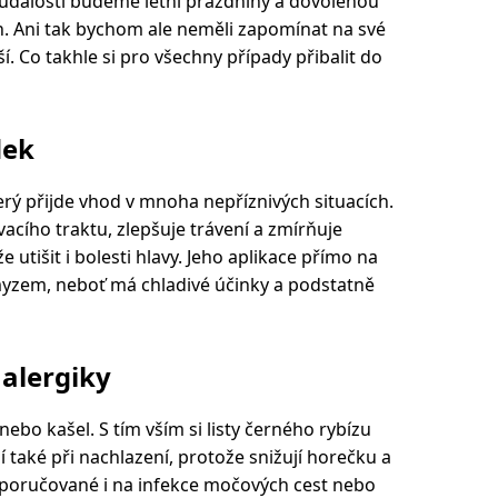
dálostí budeme letní prázdniny a dovolenou
ích. Ani tak bychom ale neměli zapomínat na své
áší. Co takhle si pro všechny případy přibalit do
dek
erý přijde vhod v mnoha nepříznivých situacích.
ívacího traktu, zlepšuje trávení a zmírňuje
 utišit i bolesti hlavy. Jeho aplikace přímo na
myzem, neboť má chladivé účinky a podstatně
 alergiky
nebo kašel. S tím vším si listy černého rybízu
 také při nachlazení, protože snižují horečku a
doporučované i na infekce močových cest nebo