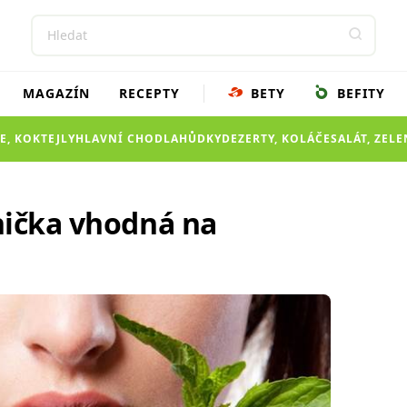
MAGAZÍN
RECEPTY
BETY
BEFITY
E, KOKTEJLY
HLAVNÍ CHOD
LAHŮDKY
DEZERTY, KOLÁČE
SALÁT, ZEL
nička vhodná na