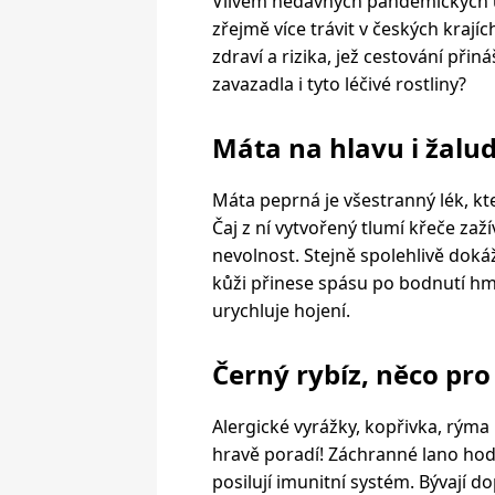
Vlivem nedávných pandemických u
zřejmě více trávit v českých kraj
zdraví a rizika, jež cestování přin
zavazadla i tyto léčivé rostliny?
Máta na hlavu i žalu
Máta peprná je všestranný lék, kt
Čaj z ní vytvořený tlumí křeče zaž
nevolnost. Stejně spolehlivě dokáže
kůži přinese spásu po bodnutí h
urychluje hojení.
Černý rybíz, něco pro
Alergické vyrážky, kopřivka, rýma 
hravě poradí! Záchranné lano hodí
posilují imunitní systém. Bývají 