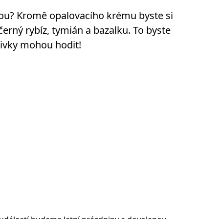
inou? Kromě opalovacího krému byste si
černý rybíz, tymián a bazalku. To byste
éčivky mohou hodit!