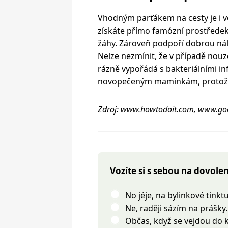
Vhodným parťákem na cesty je i voň
získáte přímo famózní prostředek,
žáhy. Zároveň podpoří dobrou nála
Nelze nezmínit, že v případě nouz
rázně vypořádá s bakteriálními i
novopečeným maminkám, protože 
Zdroj: www.howtodoit.com, www.g
Vozíte si s sebou na dovole
No jéje, na bylinkové tink
Ne, raději sázím na prášky.
Občas, když se vejdou do 