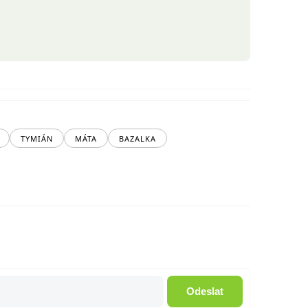
TYMIÁN
MÁTA
BAZALKA
Odeslat