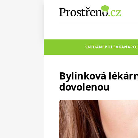
SNÍDANĚ
POLÉVKA
NÁPOJ
Bylinková lékár
dovolenou