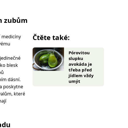
ým zubům
Čtěte také:
í medicíny
ovému
Pórovitou
jedinečné
slupku
avokáda je
ako blesk
třeba před
bů
jídlem vždy
ím dásní.
umýt
a poskytne
alům, které
nají
ladu