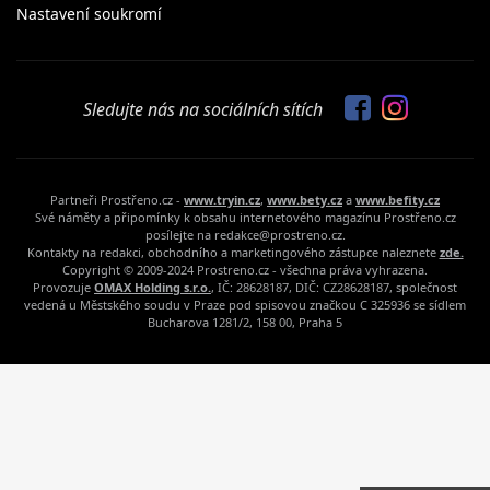
Nastavení soukromí
Sledujte nás na sociálních sítích
Partneři Prostřeno.cz -
www.tryin.cz
,
www.bety.cz
a
www.befity.cz
Své náměty a připomínky k obsahu internetového magazínu Prostřeno.cz
posílejte na redakce@prostreno.cz.
Kontakty na redakci, obchodního a marketingového zástupce naleznete
zde.
Copyright © 2009-2024 Prostreno.cz - všechna práva vyhrazena.
Provozuje
OMAX Holding s.r.o.
, IČ: 28628187, DIČ: CZ28628187, společnost
vedená u Městského soudu v Praze pod spisovou značkou C 325936 se sídlem
Bucharova 1281/2, 158 00, Praha 5