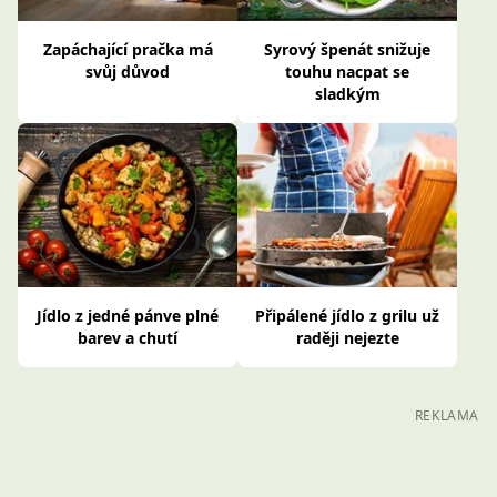
Zapáchající pračka má
Syrový špenát snižuje
svůj důvod
touhu nacpat se
sladkým
Jídlo z jedné pánve plné
Připálené jídlo z grilu už
barev a chutí
raději nejezte
REKLAMA