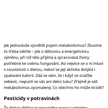
Jak jednoduše vysvětlit pojem metabolismus? Zkusme
to třeba takhle – jde o látkovou a energetickou
výměnu, při níž tělo přijímá a zpracovává živiny
potřebné ke svému fungování. Asi nejvíce se o ní mluví
v souvislosti s dietou, neboť se její aktivita dotýká i
spalování kalorií. Zdá se vám, že i když se snažíte
sebevíc, nepustí se vás ani deko tuku? Zřejmě je váš
metabolismus zpomalený. Co všechno ho může brzdit?
Pesticidy v potravinách
Že drtivá většina kupovaného ovoce i zeleniny