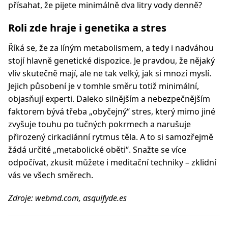
přísahat, že pijete minimálně dva litry vody denně?
Roli zde hraje i genetika a stres
Říká se, že za líným metabolismem, a tedy i nadváhou
stojí hlavně genetické dispozice. Je pravdou, že nějaký
vliv skutečně mají, ale ne tak velký, jak si mnozí myslí.
Jejich působení je v tomhle směru totiž minimální,
objasňují experti. Daleko silnějším a nebezpečnějším
faktorem bývá třeba „obyčejný“ stres, který mimo jiné
zvyšuje touhu po tučných pokrmech a narušuje
přirozený cirkadiánní rytmus těla. A to si samozřejmě
žádá určité „metabolické oběti“. Snažte se více
odpočívat, zkusit můžete i meditační techniky – zklidní
vás ve všech směrech.
Zdroje: webmd.com, asquifyde.es