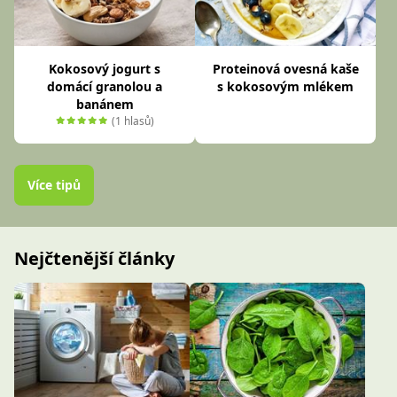
Kokosový jogurt s
Proteinová ovesná kaše
domácí granolou a
s kokosovým mlékem
banánem
(1 hlasů)
Více tipů
Nejčtenější články