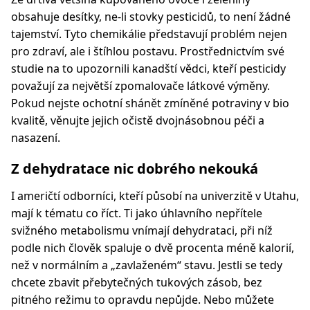
obsahuje desítky, ne-li stovky pesticidů, to není žádné
tajemství. Tyto chemikálie představují problém nejen
pro zdraví, ale i štíhlou postavu. Prostřednictvím své
studie na to upozornili kanadští vědci, kteří pesticidy
považují za největší zpomalovače látkové výměny.
Pokud nejste ochotní shánět zmíněné potraviny v bio
kvalitě, věnujte jejich očistě dvojnásobnou péči a
nasazení.
Z dehydratace nic dobrého nekouká
I američtí odborníci, kteří působí na univerzitě v Utahu,
mají k tématu co říct. Ti jako úhlavního nepřítele
svižného metabolismu vnímají dehydrataci, při níž
podle nich člověk spaluje o dvě procenta méně kalorií,
než v normálním a „zavlaženém“ stavu. Jestli se tedy
chcete zbavit přebytečných tukových zásob, bez
pitného režimu to opravdu nepůjde. Nebo můžete