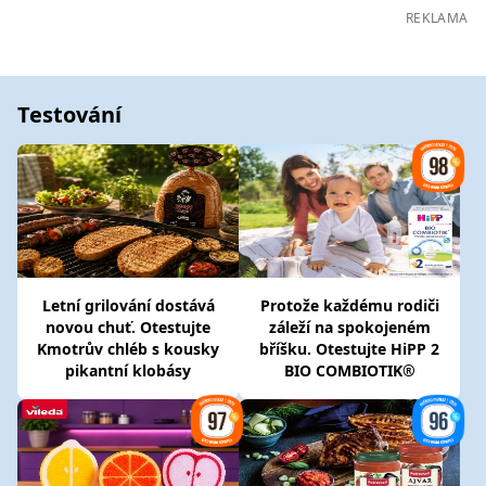
REKLAMA
Testování
Letní grilování dostává
Protože každému rodiči
novou chuť. Otestujte
záleží na spokojeném
Kmotrův chléb s kousky
bříšku. Otestujte HiPP 2
pikantní klobásy
BIO COMBIOTIK®