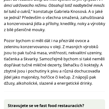
ámci udržovacího režimu. Obsahují totiž nadbytečné množs
tví tuků a cukrů,
“ konstatuje Gabriela Knosová. A o jaké
se jedná? Především o všechna smažená, zahušťovaná
a konzervovaná jídla a přílohy, knedlíky, noky a výrobky
z bílé pšeničné mouky.
Pozor bychom si měli dát i na přezrálé ovoce a
zeleninu konzervovanou v oleji. Z masných výrobků
jsou to pak tučná masa, vnitřnosti, nekvalitní uzeniny,
tlačenka a škvarky. Samozřejmě bychom si také neměli
dopřávat tučné mléčné dezerty, šlehačku či koktejly. A
zbytné jsou i pochutiny k pivu a různá dochucovadla
jídel jako majonézy, hořčice či kečup. Z nápojů pak
džusy, alkoholické, slazené a energetické drinky.
Stravujete se ve fast food restauracích?