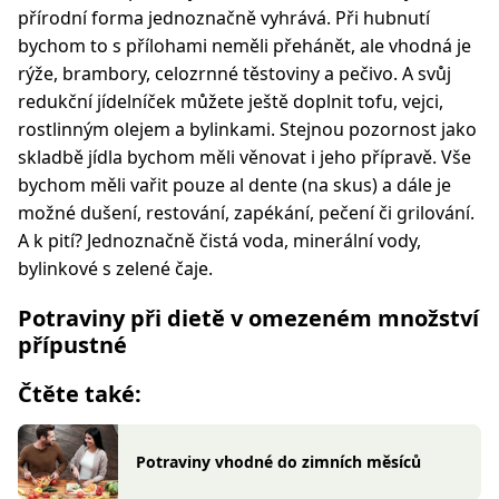
přírodní forma jednoznačně vyhrává. Při hubnutí
bychom to s přílohami neměli přehánět, ale vhodná je
rýže, brambory, celozrnné těstoviny a pečivo. A svůj
redukční jídelníček můžete ještě doplnit tofu, vejci,
rostlinným olejem a bylinkami. Stejnou pozornost jako
skladbě jídla bychom měli věnovat i jeho přípravě. Vše
bychom měli vařit pouze al dente (na skus) a dále je
možné dušení, restování, zapékání, pečení či grilování.
A k pití? Jednoznačně čistá voda, minerální vody,
bylinkové s zelené čaje.
Potraviny při dietě v omezeném množství
přípustné
Čtěte také:
Potraviny vhodné do zimních měsíců