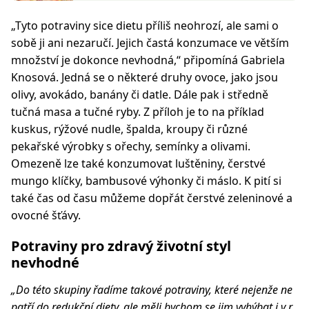
„Tyto potraviny sice dietu příliš neohrozí, ale sami o
sobě ji ani nezaručí. Jejich častá konzumace ve větším
množství je dokonce nevhodná,“
připomíná Gabriela
Knosová. Jedná se o některé druhy ovoce, jako jsou
olivy, avokádo, banány či datle. Dále pak i středně
tučná masa a
tučné ryby. Z příloh je to na příklad
kuskus, rýžové nudle, špalda, kroupy či různé
pekařské výrobky s ořechy, semínky a olivami.
Omezeně lze také konzumovat luštěniny, čerstvé
mungo klíčky, bambusové výhonky či máslo. K pití si
také čas od času můžeme dopřát čerstvé zeleninové a
ovocné šťávy.
Potraviny pro zdravý životní styl
nevhodné
„Do této skupiny řadíme takové potraviny, které nejenže ne
patří do redukční diety, ale měli bychom se jim vyhýbat i v r