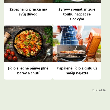
Zapáchající pračka má
Syrový špenát snižuje
svůj důvod
touhu nacpat se
sladkým
Jídlo z jedné pánve plné
Připálené jídlo z grilu už
barev a chutí
raději nejezte
REKLAMA