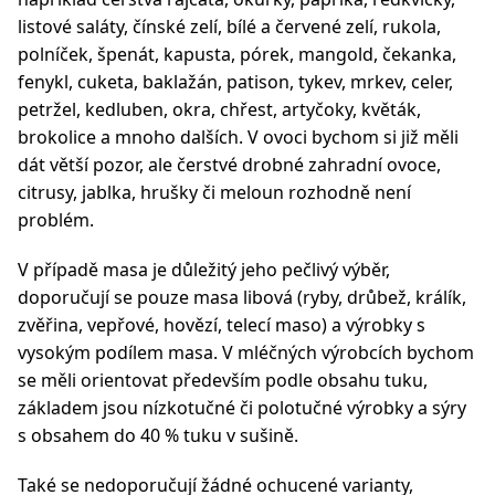
listové saláty, čínské zelí, bílé a červené zelí, rukola,
polníček, špenát, kapusta, pórek, mangold, čekanka,
fenykl, cuketa, baklažán, patison, tykev, mrkev, celer,
petržel, kedluben, okra, chřest, artyčoky, květák,
brokolice a mnoho dalších. V ovoci bychom si již měli
dát větší pozor, ale čerstvé drobné zahradní ovoce,
citrusy, jablka, hrušky či meloun rozhodně není
problém.
V případě masa je důležitý jeho pečlivý výběr,
doporučují se pouze masa libová (ryby, drůbež, králík,
zvěřina, vepřové, hovězí, telecí maso) a výrobky s
vysokým podílem masa. V mléčných výrobcích bychom
se měli orientovat především podle obsahu tuku,
základem jsou nízkotučné či polotučné výrobky a sýry
s obsahem do 40 % tuku v sušině.
Také se nedoporučují žádné ochucené varianty,