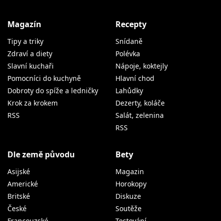
Magazín
Recepty
Tipy a triky
Snídaně
Zdraví a diety
Polévka
Slavní kuchaři
Nápoje, koktejly
Pomocníci do kuchyně
Hlavní chod
Dobroty do spíže a ledničky
Lahůdky
Krok za krokem
Dezerty, koláče
RSS
Salát, zelenina
RSS
Dle země původu
Bety
Asijské
Magazin
Americké
Horokopy
Britské
Diskuze
České
Soutěže
Francouzské
Testování