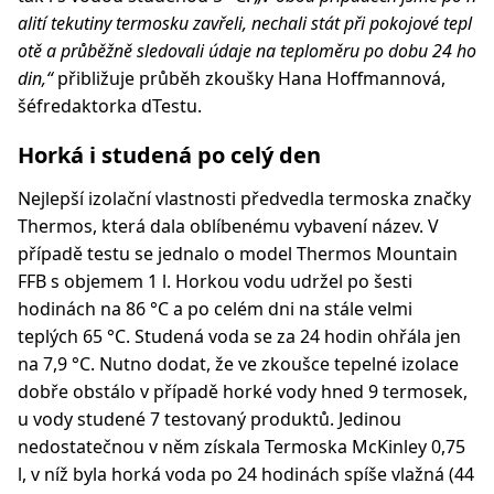
alití tekutiny termosku zavřeli, nechali stát při pokojové tepl
otě a průběžně sledovali údaje na teploměru po dobu 24 ho
din,“
přibližuje průběh zkoušky Hana Hoffmannová,
šéfredaktorka dTestu.
Horká i studená po celý den
Nejlepší izolační vlastnosti předvedla termoska značky
Thermos, která dala oblíbenému vybavení název. V
případě testu se jednalo o model Thermos Mountain
FFB s objemem 1 l. Horkou vodu udržel po šesti
hodinách na 86 °C a po celém dni na stále velmi
teplých 65 °C. Studená voda se za 24 hodin ohřála jen
na 7,9 °C. Nutno dodat, že ve zkoušce tepelné izolace
dobře obstálo v případě horké vody hned 9 termosek,
u vody studené 7 testovaný produktů. Jedinou
nedostatečnou v něm získala Termoska McKinley 0,75
l, v níž byla horká voda po 24 hodinách spíše vlažná (44