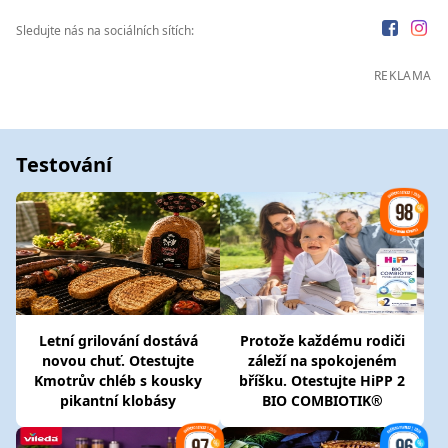
Sledujte nás na sociálních sítích:
REKLAMA
Testování
Letní grilování dostává
Protože každému rodiči
novou chuť. Otestujte
záleží na spokojeném
Kmotrův chléb s kousky
bříšku. Otestujte HiPP 2
pikantní klobásy
BIO COMBIOTIK®