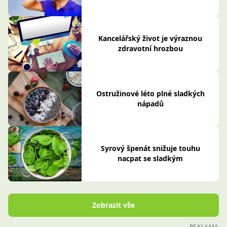
Kancelářský život je výraznou
zdravotní hrozbou
Ostružinové léto plné sladkých
nápadů
Syrový špenát snižuje touhu
nacpat se sladkým
Zobrazit vše
REKLAMA