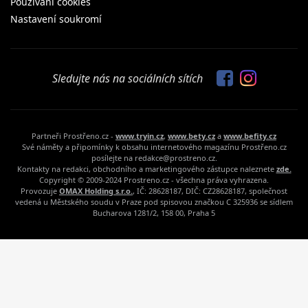
Používaní cookies
Nastavení soukromí
Sledujte nás na sociálních sítích
Partneři Prostřeno.cz -
www.tryin.cz
,
www.bety.cz
a
www.befity.cz
Své náměty a připomínky k obsahu internetového magazínu Prostřeno.cz
posílejte na redakce@prostreno.cz.
Kontakty na redakci, obchodního a marketingového zástupce naleznete
zde.
Copyright © 2009-2024 Prostreno.cz - všechna práva vyhrazena.
Provozuje
OMAX Holding s.r.o.
, IČ: 28628187, DIČ: CZ28628187, společnost
vedená u Městského soudu v Praze pod spisovou značkou C 325936 se sídlem
Bucharova 1281/2, 158 00, Praha 5