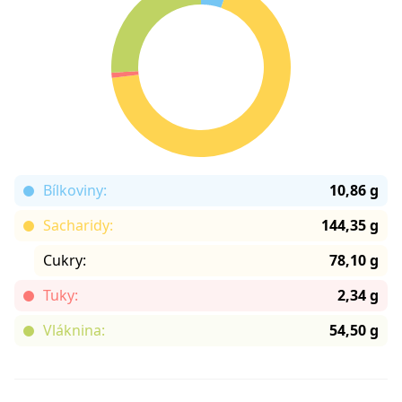
Bílkoviny:
10,86 g
Sacharidy:
144,35 g
Cukry:
78,10 g
Tuky:
2,34 g
Vláknina:
54,50 g