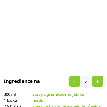
Ingredience na
300 ml
šťávy z granátového jablka
1 lžička
medu
2.5 hrnku
směsi ostružin, brusinek, borůvek a