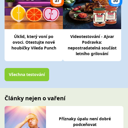
Úklid, který voní po
Videotestování - Ajvar
ovoci. Otestujte nové
Podravka:
houbičky Vileda Punch
nepostradatelná součást
letního grilování
Všechna testování
Články nejen o vaření
Příznaky úpalu není dobré
podceňovat