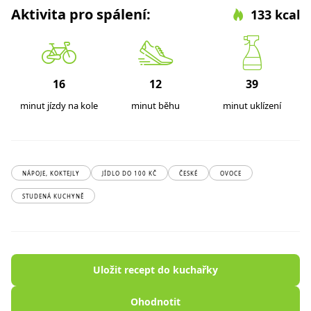
Aktivita pro spálení:
133 kcal
16
12
39
minut jízdy na kole
minut běhu
minut uklízení
NÁPOJE, KOKTEJLY
JÍDLO DO 100 KČ
ČESKÉ
OVOCE
STUDENÁ KUCHYNĚ
Uložit recept do kuchařky
Ohodnotit