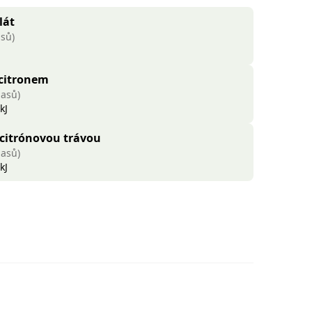
lát
asů)
 citronem
lasů)
kJ
 citrónovou trávou
lasů)
kJ