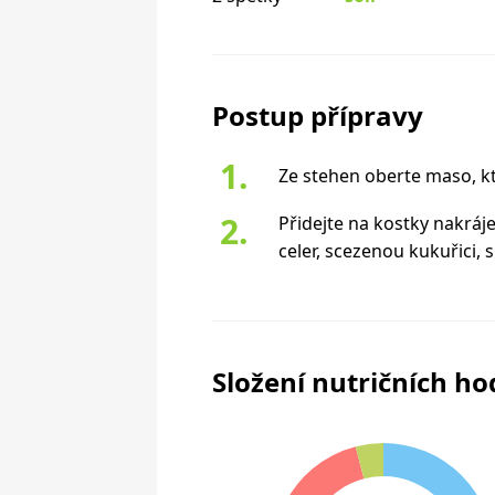
Postup přípravy
Ze stehen oberte maso, kt
Přidejte na kostky nakráj
celer, scezenou kukuřici, s
Složení nutričních h