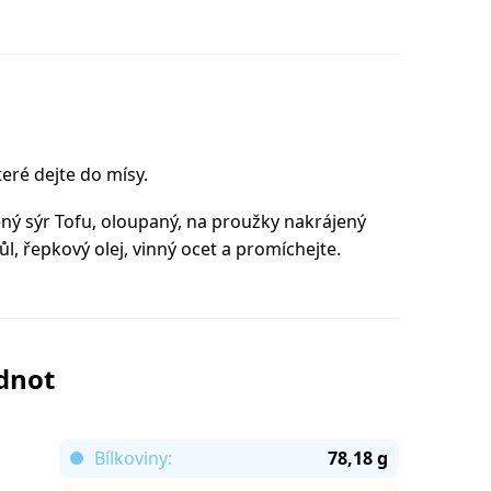
eré dejte do mísy.
ený sýr Tofu, oloupaný, na proužky nakrájený
ůl, řepkový olej, vinný ocet a promíchejte.
odnot
Bílkoviny:
78,18 g