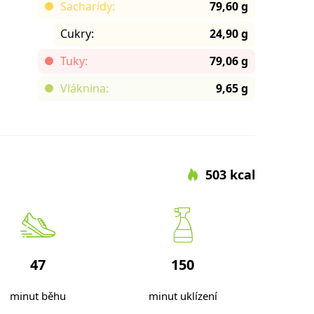
Sacharidy:
79,60 g
Cukry:
24,90 g
Tuky:
79,06 g
Vláknina:
9,65 g
503 kcal
47
150
minut běhu
minut uklízení