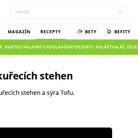
MAGAZÍN
RECEPTY
BETY
BEFITY
E, KOKTEJLY
HLAVNÍ CHOD
LAHŮDKY
DEZERTY, KOLÁČE
SALÁT, ZEL
kuřecích stehen
uřecích stehen a sýra Tofu.