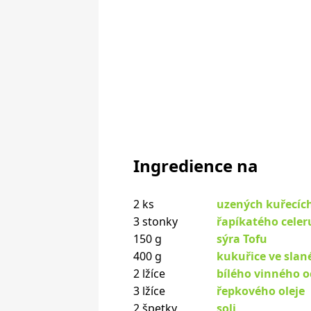
Ingredience na
2 ks
uzených kuřecíc
3 stonky
řapíkatého celer
150 g
sýra Tofu
400 g
kukuřice ve sla
2 lžíce
bílého vinného o
3 lžíce
řepkového oleje
2 špetky
soli