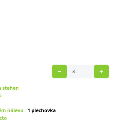
h stehen
u
ném nálevu
- 1 plechovka
cta