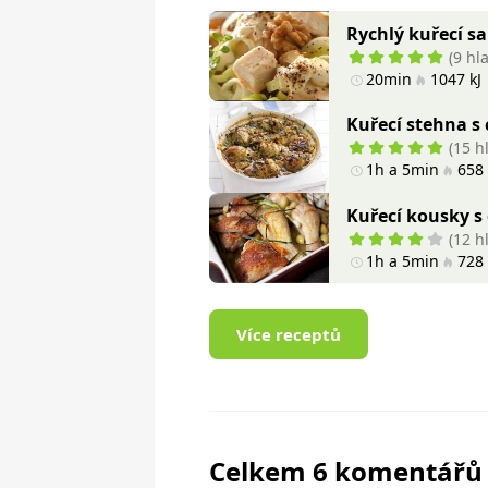
Rychlý kuřecí sa
(9 hl
20min
1047 kJ
Kuřecí stehna s
(15 h
1h a 5min
658 
Kuřecí kousky s
(12 h
1h a 5min
728 
Více receptů
Celkem 6 komentářů