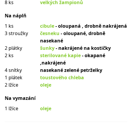
8 ks
velkých žampionů
Na náplň
1 ks
cibule
- oloupaná , drobně nakrájená
3 stroužky
česneku
- oloupané, drobně
nasekané
2 plátky
šunky
- nakrájené na kostičky
2 ks
sterilované kapie
- okapané
,nakrájené
4 snítky
nasekané zelené petrželky
1 plátek
toustového chleba
2 lžíce
oleje
Na vymazání
1 lžíce
oleje