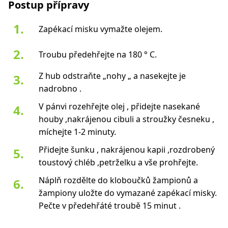
Postup přípravy
Zapékací misku vymažte olejem.
Troubu předehřejte na 180 ° C.
Z hub odstraňte „nohy „ a nasekejte je
nadrobno .
V pánvi rozehřejte olej , přidejte nasekané
houby ,nakrájenou cibuli a stroužky česneku ,
míchejte 1-2 minuty.
Přidejte šunku , nakrájenou kapii ,rozdrobený
toustový chléb ,petrželku a vše prohřejte.
Náplň rozdělte do kloboučků žampionů a
žampiony uložte do vymazané zapékací misky.
Pečte v předehřáté troubě 15 minut .