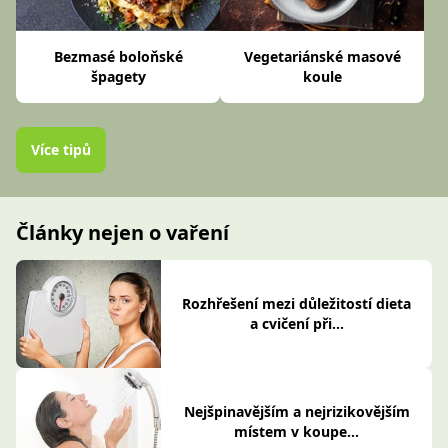
Bezmasé boloňské
Vegetariánské masové
špagety
koule
Více tipů
Články nejen o vaření
Rozhřešení mezi důležitostí dieta
a cvičení při...
Nejšpinavějším a nejrizikovějším
místem v koupe...