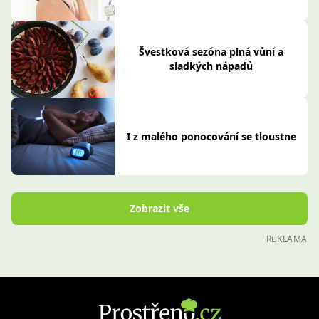
Švestková sezóna plná vůní a
sladkých nápadů
I z malého ponocování se tloustne
Zobrazit vše
REKLAMA