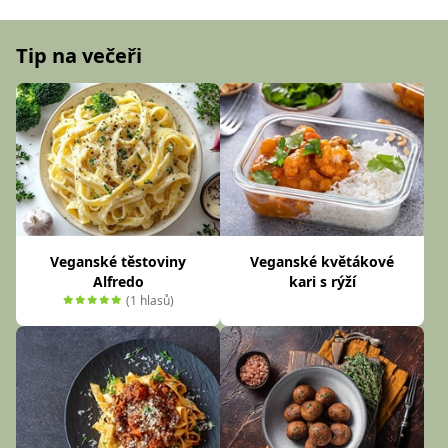
Tip na večeři
Veganské těstoviny
Veganské květákové
Alfredo
kari s rýží
(1 hlasů)