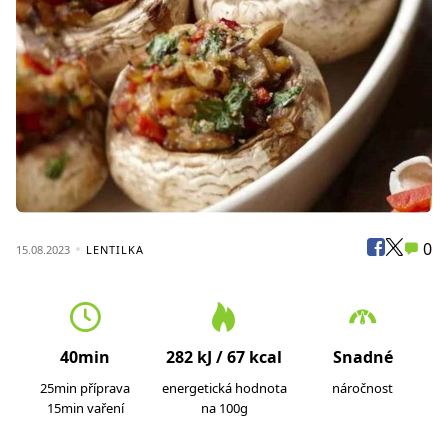
0
15.08.2023
LENTILKA
40min
282 kJ / 67 kcal
Snadné
25min příprava
energetická hodnota
náročnost
15min vaření
na 100g