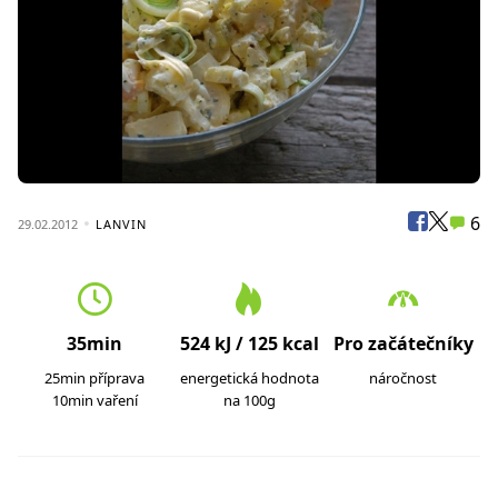
6
29.02.2012
LANVIN
35min
524 kJ / 125 kcal
Pro začátečníky
25min příprava
energetická hodnota
náročnost
10min vaření
na 100g