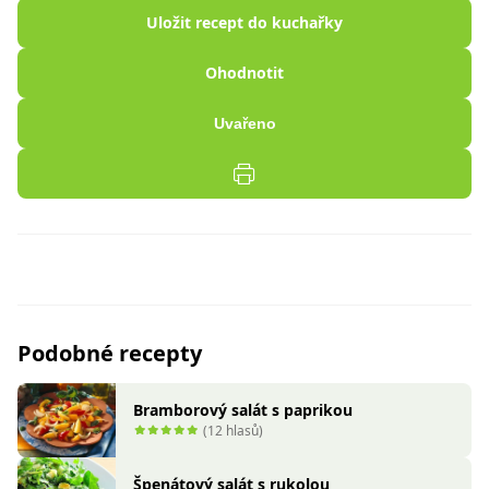
Uložit recept do kuchařky
Ohodnotit
Uvařeno
Podobné recepty
Bramborový salát s paprikou
(12 hlasů)
Špenátový salát s rukolou