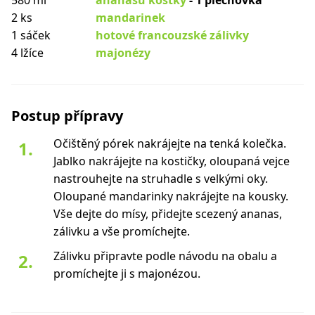
580 ml
ananasu kostky
- 1 plechovka
2 ks
mandarinek
1 sáček
hotové francouzské zálivky
4 lžíce
majonézy
Postup přípravy
Očištěný pórek nakrájejte na tenká kolečka.
Jablko nakrájejte na kostičky, oloupaná vejce
nastrouhejte na struhadle s velkými oky.
Oloupané mandarinky nakrájejte na kousky.
Vše dejte do mísy, přidejte scezený ananas,
zálivku a vše promíchejte.
Zálivku připravte podle návodu na obalu a
promíchejte ji s majonézou.