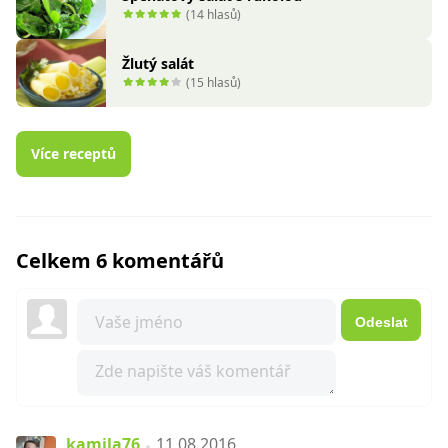
(14 hlasů)
Žlutý salát
(15 hlasů)
Více receptů
Celkem 6 komentářů
Odeslat
kamila76
11.08.2016