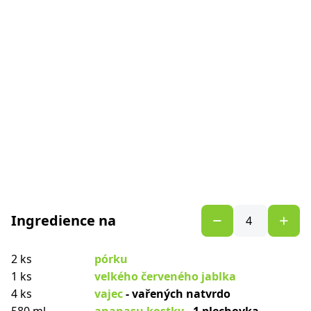
Ingredience na
2 ks
pórku
1 ks
velkého červeného jablka
4 ks
vajec
- vařených natvrdo