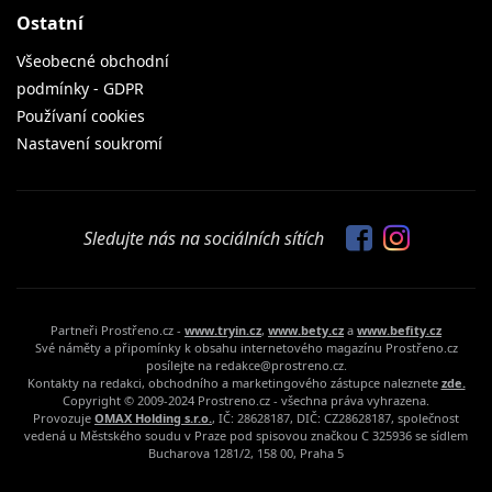
Ostatní
Všeobecné obchodní
podmínky - GDPR
Používaní cookies
Nastavení soukromí
Sledujte nás na sociálních sítích
Partneři Prostřeno.cz -
www.tryin.cz
,
www.bety.cz
a
www.befity.cz
Své náměty a připomínky k obsahu internetového magazínu Prostřeno.cz
posílejte na redakce@prostreno.cz.
Kontakty na redakci, obchodního a marketingového zástupce naleznete
zde.
Copyright © 2009-2024 Prostreno.cz - všechna práva vyhrazena.
Provozuje
OMAX Holding s.r.o.
, IČ: 28628187, DIČ: CZ28628187, společnost
vedená u Městského soudu v Praze pod spisovou značkou C 325936 se sídlem
Bucharova 1281/2, 158 00, Praha 5