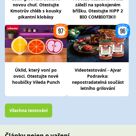
novou chuť. Otestujte
záleží na spokojeném
Kmotrův chléb s kousky
bříšku. Otestujte HiPP 2
pikantní klobásy
BIO COMBIOTIK®
Úklid, který voní po
Videotestování - Ajvar
ovoci. Otestujte nové
Podravka:
houbičky Vileda Punch
nepostradatelná součást
letního grilování
Všechna testování
Články nejen o vaření