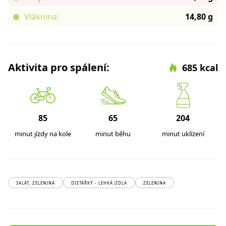
Vláknina:
14,80 g
Aktivita pro spálení:
685 kcal
85
65
204
minut jízdy na kole
minut běhu
minut uklízení
SALÁT, ZELENINA
DIETÁŘKY - LEHKÁ JÍDLA
ZELENINA