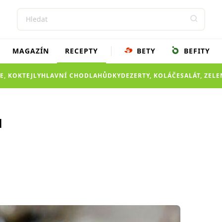
MAGAZÍN
RECEPTY
BETY
BEFITY
E, KOKTEJLY
HLAVNÍ CHOD
LAHŮDKY
DEZERTY, KOLÁČE
SALÁT, ZEL
u