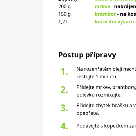
200 g
mrkve
- nakrájen
150 g
brambor
- na ko
1,2 l
kuřecího vývaru
Postup přípravy
Na rozehřátém oleji nechte
restujte 1 minutu.
Přidejte mrkev, brambory,
polévku rozmixujte.
Přidejte zbytek hrášku a v
opepřete.
Podávejte s kopečkem za