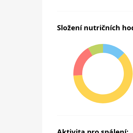
Složení nutričních h
Aktivita pro spálení: