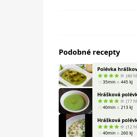
Podobné recepty
Polévka hráškov
(40 h
35min
445 kJ
Hrášková polév
(17 h
40min
213 kJ
Hrášková polév
(12 h
40min
260 kJ