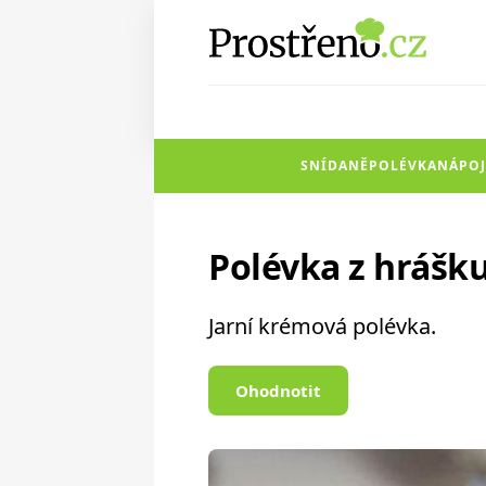
SNÍDANĚ
POLÉVKA
NÁPOJ
Polévka z hrášk
Jarní krémová polévka.
Ohodnotit