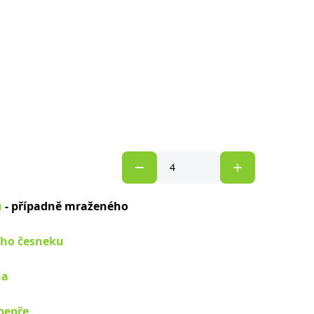
u
- případně mraženého
ého česneku
na
pepře