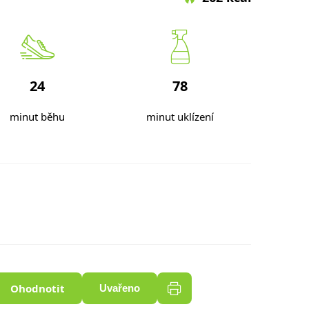
24
78
minut běhu
minut uklízení
Ohodnotit
Uvařeno