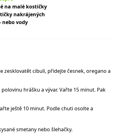
é na malé kostičky
stičky nakrájených
- nebo vody
 zesklovatět cibuli, přidejte česnek, oregano a
 polovinu hrášku a vývar. Vařte 15 minut. Pak
ařte ještě 10 minut. Podle chuti osolte a
kysané smetany nebo šlehačky.