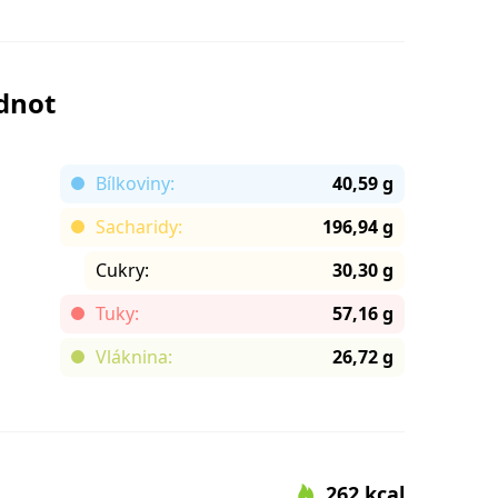
odnot
Bílkoviny:
40,59 g
Sacharidy:
196,94 g
Cukry:
30,30 g
Tuky:
57,16 g
Vláknina:
26,72 g
262 kcal