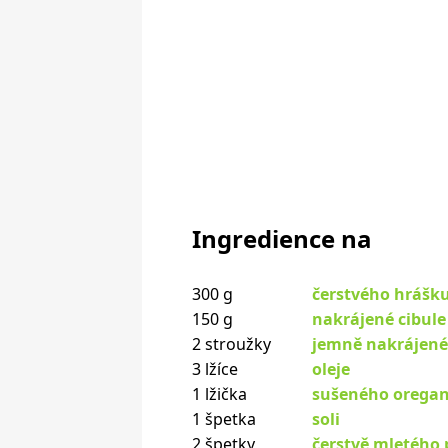
Ingredience na
300 g
čerstvého hrášk
150 g
nakrájené cibule
2 stroužky
jemně nakrájen
3 lžíce
oleje
1 lžička
sušeného orega
1 špetka
soli
2 špetky
čerstvě mletého 