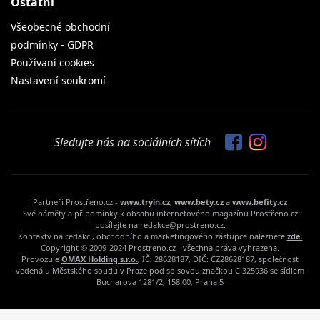
podmínky - GDPR
Používaní cookies
Nastavení soukromí
Sledujte nás na sociálních sítích
Partneři Prostřeno.cz -
www.tryin.cz
,
www.bety.cz
a
www.befity.cz
Své náměty a připomínky k obsahu internetového magazínu Prostřeno.cz
posílejte na redakce@prostreno.cz.
Kontakty na redakci, obchodního a marketingového zástupce naleznete
zde.
Copyright © 2009-2024 Prostreno.cz - všechna práva vyhrazena.
Provozuje
OMAX Holding s.r.o.
, IČ: 28628187, DIČ: CZ28628187, společnost
vedená u Městského soudu v Praze pod spisovou značkou C 325936 se sídlem
Bucharova 1281/2, 158 00, Praha 5