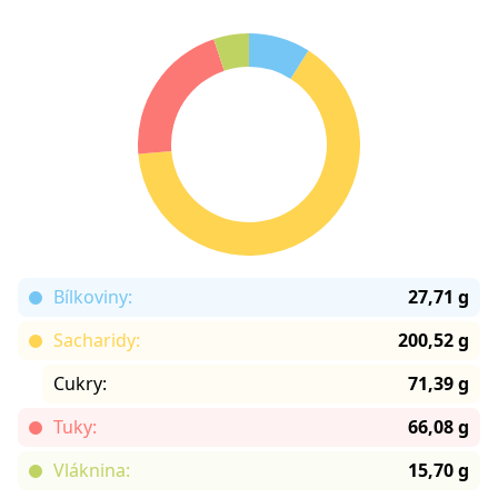
Bílkoviny:
27,71 g
Sacharidy:
200,52 g
Cukry:
71,39 g
Tuky:
66,08 g
Vláknina:
15,70 g