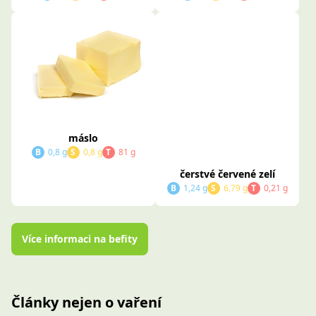
máslo
čerstvé červené zelí
B
0,8 g
S
0,8 g
T
81 g
B
1,24 g
S
6,79 g
T
0,21 g
Více informaci na befity
Články nejen o vaření