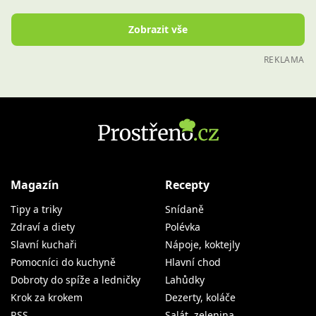
REKLAMA
Magazín
Recepty
Tipy a triky
Snídaně
Zdraví a diety
Polévka
Slavní kuchaři
Nápoje, koktejly
Pomocníci do kuchyně
Hlavní chod
Dobroty do spíže a ledničky
Lahůdky
Krok za krokem
Dezerty, koláče
RSS
Salát, zelenina
RSS