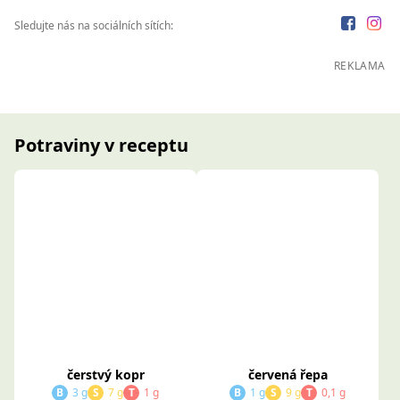
Sledujte nás na sociálních sítích:
REKLAMA
Potraviny v receptu
červená řepa
B
1 g
S
9 g
T
0,1 g
čerstvý kopr
B
3 g
S
7 g
T
1 g