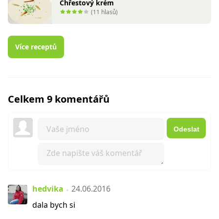
Chřestový krém
(11 hlasů)
Více receptů
Celkem 9 komentářů
Odeslat
hedvika
24.06.2016
dala bych si