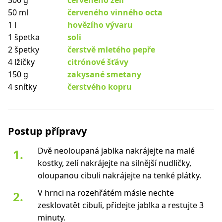
300 g
červeného zelí
50 ml
červeného vinného octa
1 l
hovězího vývaru
1 špetka
soli
2 špetky
čerstvě mletého pepře
4 lžičky
citrónové šťávy
150 g
zakysané smetany
4 snítky
čerstvého kopru
Postup přípravy
Dvě neoloupaná jablka nakrájejte na malé
kostky, zelí nakrájejte na silnější nudličky,
oloupanou cibuli nakrájejte na tenké plátky.
V hrnci na rozehřátém másle nechte
zesklovatět cibuli, přidejte jablka a restujte 3
minuty.