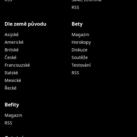
Dle země původu
Bety
Asijské
Magazin
Americké
Horokopy
Britské
Diskuze
České
Soutěže
Francouzské
Testování
Italské
RSS
Mexické
Řecké
Befity
Magazin
RSS
Ostatní
Všeobecné obchodní