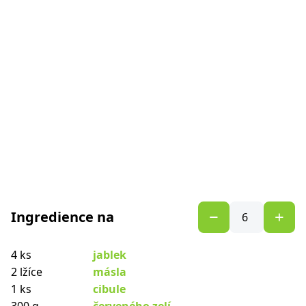
Ingredience na
4 ks
jablek
2 lžíce
másla
1 ks
cibule