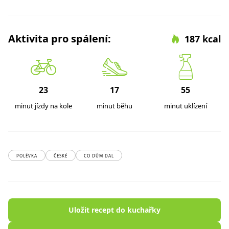
Aktivita pro spálení:
187 kcal
23
17
55
minut jízdy na kole
minut běhu
minut uklízení
POLÉVKA
ČESKÉ
CO DŮM DAL
Uložit recept do kuchařky