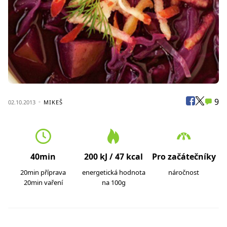
9
02.10.2013
MIKEŠ
40min
200 kJ / 47 kcal
Pro začátečníky
20min příprava
energetická hodnota
náročnost
20min vaření
na 100g