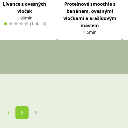
Lívance z ovesných
Proteinové smoothie s
vloček
banánem, ovesnými
20min
vločkami a arašídovým
(1 hlasů)
máslem
5min
1
2