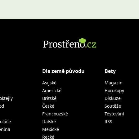
Dle země původu
Bety
Asijské
Magazin
Americké
Horokopy
oktejly
Britské
Diskuze
od
České
Soutěže
Francouzské
Testování
koláče
Italské
RSS
lenina
Mexické
Řecké