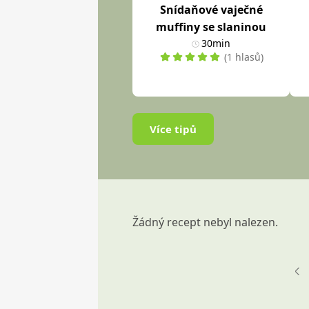
Snídaňové vaječné
muffiny se slaninou
30min
(1 hlasů)
Více tipů
Žádný recept nebyl nalezen.