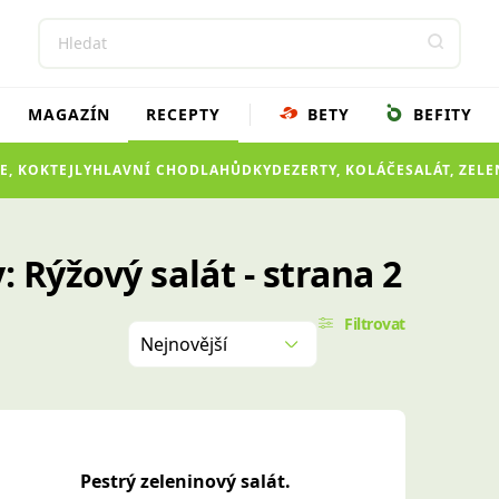
MAGAZÍN
RECEPTY
BETY
BEFITY
E, KOKTEJLY
HLAVNÍ CHOD
LAHŮDKY
DEZERTY, KOLÁČE
SALÁT, ZEL
 Rýžový salát - strana 2
Filtrovat
Nejnovější
Pestrý zeleninový salát.