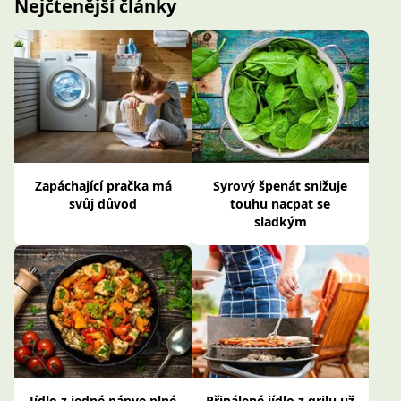
Nejčtenější články
Zapáchající pračka má
Syrový špenát snižuje
svůj důvod
touhu nacpat se
sladkým
Jídlo z jedné pánve plné
Připálené jídlo z grilu už