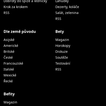
Dobroty do spíže a ledničky
Lahůdky
Krok za krokem
Dezerty, koláče
RSS
Salát, zelenina
RSS
Dle země původu
Bety
Asijské
Magazin
Americké
Horokopy
Britské
Diskuze
České
Soutěže
Francouzské
Testování
Italské
RSS
Mexické
Řecké
Befity
Magazin