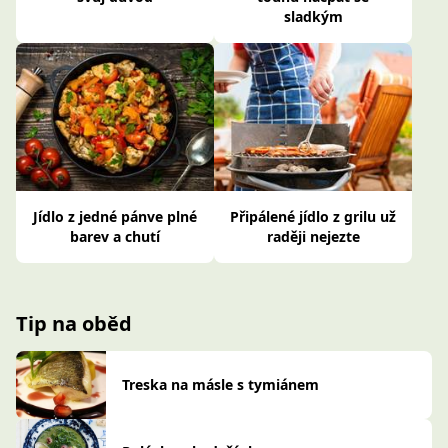
sladkým
Jídlo z jedné pánve plné
Připálené jídlo z grilu už
barev a chutí
raději nejezte
Tip na oběd
Treska na másle s tymiánem