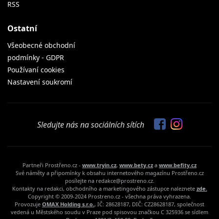
RSS
Ostatní
Všeobecné obchodní
podmínky - GDPR
Používaní cookies
Nastavení soukromí
Sledujte nás na sociálních sítích
Partneři Prostřeno.cz -
www.tryin.cz
,
www.bety.cz
a
www.befity.cz
Své náměty a připomínky k obsahu internetového magazínu Prostřeno.cz
posílejte na redakce@prostreno.cz.
Kontakty na redakci, obchodního a marketingového zástupce naleznete
zde.
Copyright © 2009-2024 Prostreno.cz - všechna práva vyhrazena.
Provozuje
OMAX Holding s.r.o.
, IČ: 28628187, DIČ: CZ28628187, společnost
vedená u Městského soudu v Praze pod spisovou značkou C 325936 se sídlem