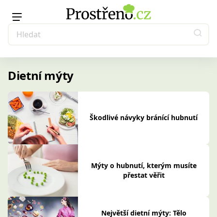
Dietní mýty
Škodlivé návyky bránící hubnutí
Mýty o hubnutí, kterým musíte
přestat věřit
Největší dietní mýty: Tělo