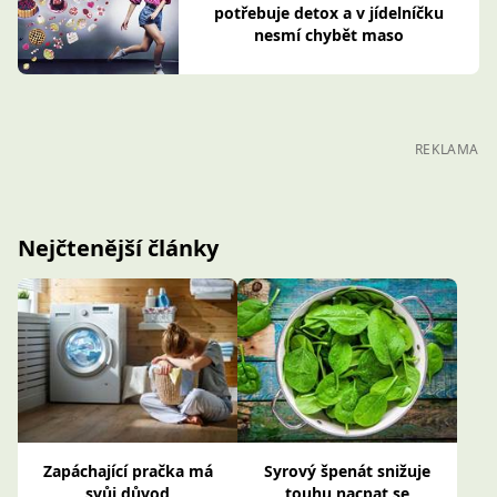
potřebuje detox a v jídelníčku
nesmí chybět maso
REKLAMA
Nejčtenější články
Zapáchající pračka má
Syrový špenát snižuje
svůj důvod
touhu nacpat se