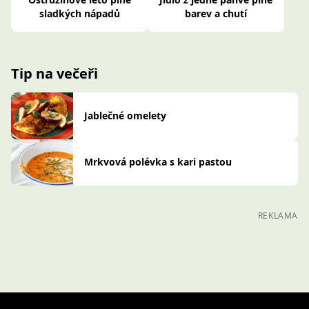
sladkých nápadů
barev a chutí
Tip na večeři
Jablečné omelety
Mrkvová polévka s kari pastou
REKLAMA