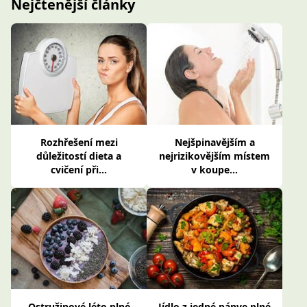
Nejčtenější články
Rozhřešení mezi
Nejšpinavějším a
důležitostí dieta a
nejrizikovějším místem
cvičení při...
v koupe...
Ostružinové léto plné
Jídlo z jedné pánve plné