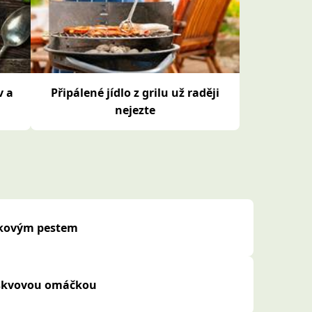
v a
Připálené jídlo z grilu už raději
nejezte
ekovým pestem
roskvovou omáčkou