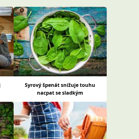
j
Syrový špenát snižuje touhu
nacpat se sladkým