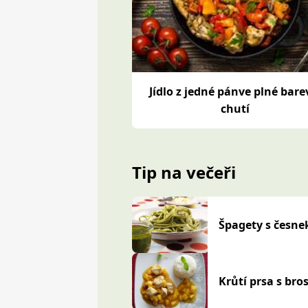
Jídlo z jedné pánve plné bare
chutí
Tip na večeři
Špagety s česn
Krůtí prsa s b