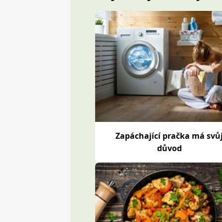
Zapáchající pračka má svů
důvod