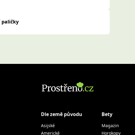
 paličky
Dle země původu
Bety
Asijské
Magazin
Americké
Horokopy