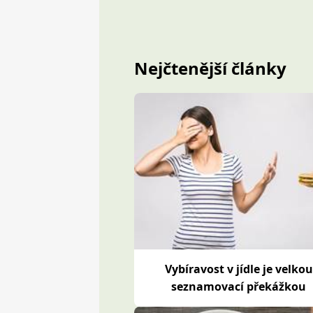
Nejčtenější články
Vybíravost v jídle je velkou
seznamovací překážkou