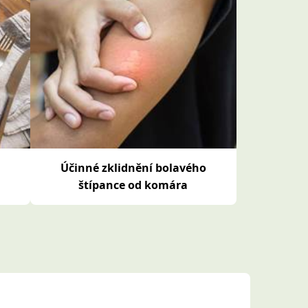
i
Účinné zklidnění bolavého
štípance od komára