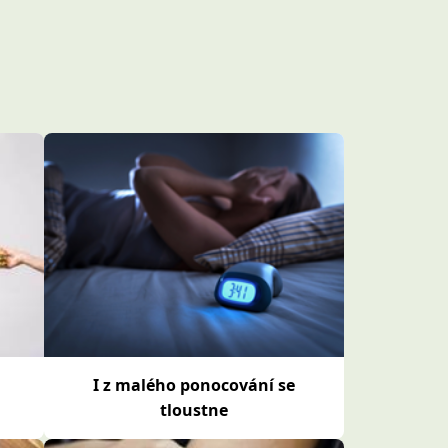
I z malého ponocování se
tloustne