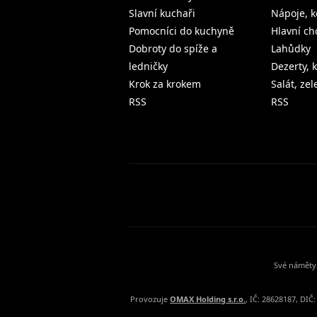
Slavní kuchaři
Nápoje, k
Pomocníci do kuchyně
Hlavní ch
Dobroty do spíže a
Lahůdky
ledničky
Dezerty, 
Krok za krokem
Salát, ze
RSS
RSS
Své náměty 
Provozuje
OMAX Holding s.r.o.
, IČ: 28628187, DI