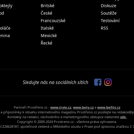
oktejly
Britské
Diskuze
od
České
Soutěže
Francouzské
Testování
koláče
Italské
RSS
lenina
Mexické
Řecké
Sledujte nás na sociálních sítích
Partneři Prostřeno.cz -
www.tryin.cz
,
www.bety.cz
a
www.befity.cz
a připomínky k obsahu internetového magazínu Prostřeno.cz posílejte na redakce@p
Kontakty na redakci, obchodního a marketingového zástupce naleznete
zde.
Copyright © 2009-2024 Prostreno.cz - všechna práva vyhrazena.
Č: CZ28628187, společnost vedená u Městského soudu v Praze pod spisovou značkou C 3