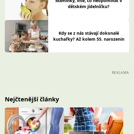
Maminky, víte, co neopomínat v
dětském jídelníčku?
Kdy se z nás stávají dokonalé
kuchařky? Až kolem 55. narozenin
REKLAMA
Nejčtenější články