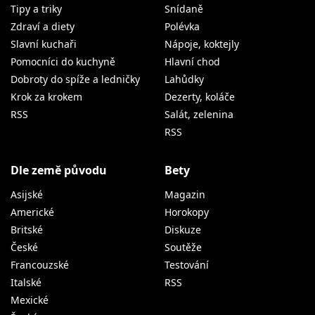
Tipy a triky
Snídaně
Zdraví a diety
Polévka
Slavní kuchaři
Nápoje, koktejly
Pomocníci do kuchyně
Hlavní chod
Dobroty do spíže a ledničky
Lahůdky
Krok za krokem
Dezerty, koláče
RSS
Salát, zelenina
RSS
Dle země původu
Bety
Asijské
Magazin
Americké
Horokopy
Britské
Diskuze
České
Soutěže
Francouzské
Testování
Italské
RSS
Mexické