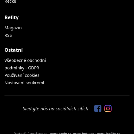
Řecké
Befity
Magazin
RSS
Ostatní
Všeobecné obchodní
podmínky - GDPR
Používaní cookies
Nastavení soukromí
Sledujte nás na sociálních sítích
Partneři Prostřeno.cz -
www.tryin.cz
,
www.bety.cz
a
www.befity.cz