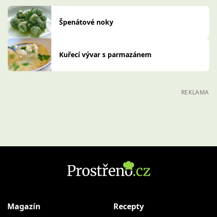
Špenátové noky
Kuřecí vývar s parmazánem
REKLAMA
Magazín
Recepty