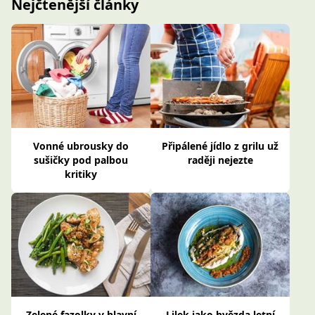
Nejčtenější články
Vonné ubrousky do
Připálené jídlo z grilu už
sušičky pod palbou
raději nejezte
kritiky
Zelené fazolky v hlavní
Lilek jako hvězda letní