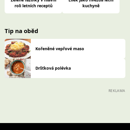
roli letních receptů
kuchyně
Tip na oběd
Kořeněné vepřové maso
Dršťková polévka
REKLAMA