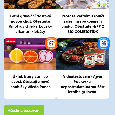
Letní grilování dostává
Protože každému rodiči
novou chuť. Otestujte
záleží na spokojeném
Kmotrův chléb s kousky
bříšku. Otestujte HiPP 2
pikantní klobásy
BIO COMBIOTIK®
Úklid, který voní po
Videotestování - Ajvar
ovoci. Otestujte nové
Podravka:
houbičky Vileda Punch
nepostradatelná součást
letního grilování
Všechna testování