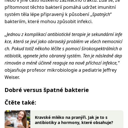
nebo v jiné části lidského zažívacího traktu. Zdá se, že
přítomnost těchto bakterií pomáhá udržet imunitní
systém těla lépe připravený k působení „
špatných
“
bakteriím, které mohou způsobit infekci.
„Jednou z komplikací antibiotické terapie je sekundární infe
kce, která se jeví jako obrovský problém ve všech nemocnicí
ch. Pokud totiž někoho léčíte s pomocí širokospektrálních a
ntibiotik, vypnete jeho obranný systém. Ten je následně dep
rimován a méně účinně reaguje na nově příchozí infekce,“
objasňuje profesor mikrobiologie a pediatrie Jeffrey
Weiser.
Dobré versus špatné bakterie
Čtěte také:
Kravské mléko na pranýři. Jak je to s
antibiotiky a hormony, které obsahuje?