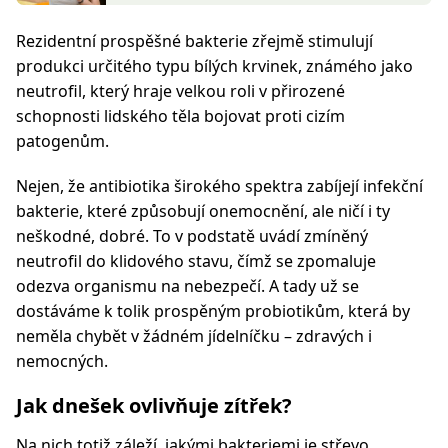
Rezidentní prospěšné bakterie zřejmě stimulují
produkci určitého typu bílých krvinek, známého jako
neutrofil, který hraje velkou roli v přirozené
schopnosti lidského těla bojovat proti cizím
patogenům.
Nejen, že antibiotika širokého spektra zabíjejí infekční
bakterie, které způsobují onemocnění, ale ničí i ty
neškodné, dobré. To v podstatě uvádí zmíněný
neutrofil do klidového stavu, čímž se zpomaluje
odezva organismu na nebezpečí. A tady už se
dostáváme k tolik prospěným probiotikům, která by
neměla chybět v žádném jídelníčku – zdravých i
nemocných.
Jak dnešek ovlivňuje zítřek?
Na nich totiž záleží, jakými bakteriemi je střevo