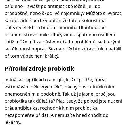
osídleno – zvlášť po antibiotické léčbě. Je libo
prospěšné, nebo škodlivé nájemníky? Můžete si vybrat,
každopádně berte v potaz, že tato okolnost má
důležitý efekt na budoucí imunitu. Dlouhodobé
oslabení střevní mikroflóry vinou špatného osídlení
totiž může mít za následek řadu problémů, se kterými
se tělo musí poprat. Seznam těchto zdravotních patálií
přitom vůbec není krátký.
Přírodní zdroje probiotik
Jedná se například o alergie, kožní potíže, horší
vstřebávání některých léků, náchylnost k infekčním
onemocněním a podobně. Tak už je jasné, proč jsou
probiotika tak důležitá? Platí tedy, že pokud jste nuceni
brát antibiotika, rozhodně k nim probiotika
nezapomeňte přidat. A nemusíte hned chodit do
lékárny.