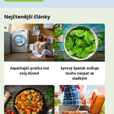
Nejčtenější články
Zapáchající pračka má
Syrový špenát snižuje
svůj důvod
touhu nacpat se
sladkým