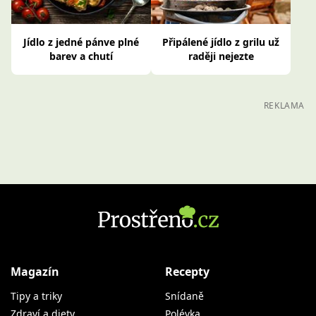
Jídlo z jedné pánve plné
Připálené jídlo z grilu už
barev a chutí
raději nejezte
REKLAMA
Magazín
Recepty
Tipy a triky
Snídaně
Zdraví a diety
Polévka