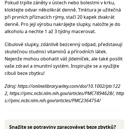
Pokud trpíte záněty v ústech nebo bolestmi v krku,
kloktejte odvar několikrát denně. Tinktura je užitečná
při prvních příznacích rýmy, stačí 20 kapek dvakrát
denně. Pro její výrobu nakrájejte slupky, naložte je do
alkoholu a nechte 1 až 3 týdny macerovat.
Cibulové slupky, zdánlivě bezcenný odpad, představují
skutečnou studnici vitaminů a přírodních látek.
Nejenže mohou obohatit váš jídelníček, ale také posílit
vaše zdraví a imunitní systém. Inspirujte se a využijte
cibuli beze zbytku!
Zdroj: https://onlinelibrary.wiley.com/doi/10.1002/ptr.122
2, https://pmc.ncbi.nlm.nih.gov/articles/PMC7894628/, http
s://pmc.ncbi.nlm.nih.gov/articles/PMC2364754/
Snažíte se potraviny zpracovávat beze zbytků?