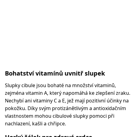
Bohatství vitamínů uvnitř slupek
Slupky cibule jsou bohaté na množství vitaminů,
zejména vitamin A, který napomáhá ke zlepšení zraku.
Nechybí ani vitaminy C a E, jež mají pozitivní účinky na
pokožku. Díky svým protizánětlivým a antioxidačním
vlastnostem mohou cibulové slupky pomoci při
nachlazení, kašli a chřipce.