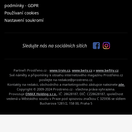
podmínky - GDPR
Používaní cookies
Nastavení soukromí
Sledujte nás na sociálních sítích
Partneři Prostřeno.cz -
www.tryin.cz
,
www.bety.cz
a
www.befity.cz
Své náměty a připomínky k obsahu internetového magazínu Prostřeno.cz
posílejte na redakce@prostreno.cz.
Kontakty na redakci, obchodního a marketingového zástupce naleznete
zde.
Copyright © 2009-2024 Prostreno.cz - všechna práva vyhrazena.
Provozuje
OMAX Holding s.r.o.
, IČ: 28628187, DIČ: CZ28628187, společnost
vedená u Městského soudu v Praze pod spisovou značkou C 325936 se sídlem
Bucharova 1281/2, 158 00, Praha 5