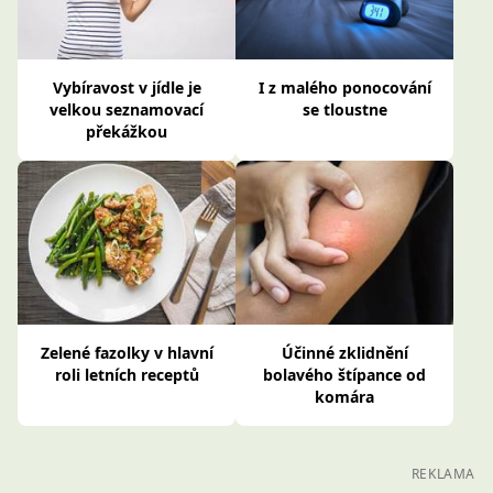
Vybíravost v jídle je
I z malého ponocování
velkou seznamovací
se tloustne
překážkou
Zelené fazolky v hlavní
Účinné zklidnění
roli letních receptů
bolavého štípance od
komára
REKLAMA