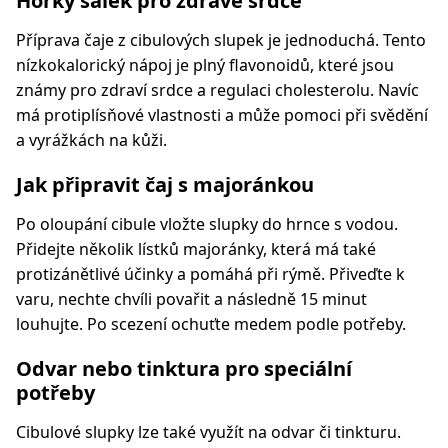
Horký šálek pro zdravé srdce
Příprava čaje z cibulových slupek je jednoduchá. Tento
nízkokalorický nápoj je plný flavonoidů, které jsou
známy pro zdraví srdce a regulaci cholesterolu. Navíc
má protiplísňové vlastnosti a může pomoci při svědění
a vyrážkách na kůži.
Jak připravit čaj s majoránkou
Po oloupání cibule vložte slupky do hrnce s vodou.
Přidejte několik lístků majoránky, která má také
protizánětlivé účinky a pomáhá při rýmě. Přiveďte k
varu, nechte chvíli povařit a následně 15 minut
louhujte. Po scezení ochuťte medem podle potřeby.
Odvar nebo tinktura pro speciální
potřeby
Cibulové slupky lze také využít na odvar či tinkturu.