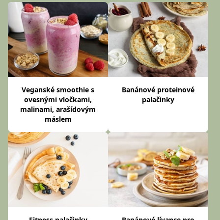
Veganské smoothie s
Banánové proteinové
ovesnými vločkami,
palačinky
malinami, arašídovým
máslem
Fitness palačinky
Banánové lívance pro