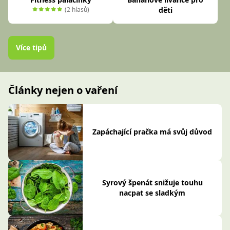
(2 hlasů)
děti
Více tipů
Články nejen o vaření
Zapáchající pračka má svůj důvod
Syrový špenát snižuje touhu
nacpat se sladkým