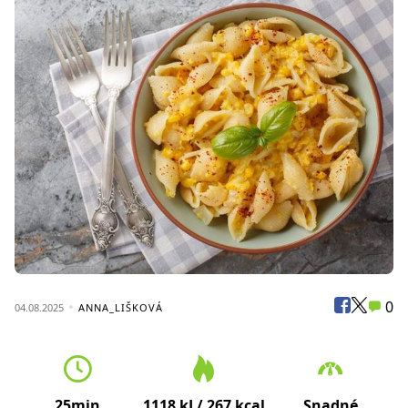
0
04.08.2025
ANNA_LIŠKOVÁ
25min
1118 kJ / 267 kcal
Snadné