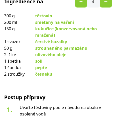
Ingredience na
300 g
těstovin
200 ml
smetany na vaření
150 g
kukuřice (konzervovaná nebo
mražená)
1 svazek
čerstvé bazalky
50 g
strouhaného parmazánu
2 lžíce
olivového oleje
1 špetka
soli
1 špetka
pepře
2 stroužky
česneku
Postup přípravy
Uvařte těstoviny podle návodu na obalu v
osolené vodě