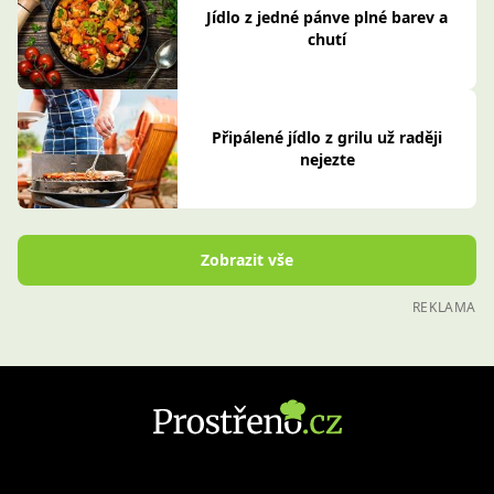
Jídlo z jedné pánve plné barev a
chutí
Připálené jídlo z grilu už raději
nejezte
Zobrazit vše
REKLAMA