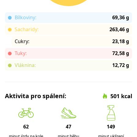
Bílkoviny:
69,36 g
Sacharidy:
263,46 g
Cukry:
23,18 g
Tuky:
72,58 g
Vláknina:
12,72 g
Aktivita pro spálení:
501 kcal
62
47
149
minut jízdy na kole
minut běhu
minut uklízení