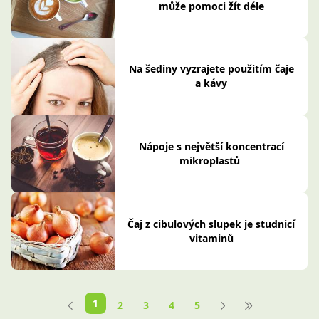
může pomoci žít déle
Na šediny vyzrajete použitím čaje
a kávy
Nápoje s největší koncentrací
mikroplastů
Čaj z cibulových slupek je studnicí
vitaminů
1
2
3
4
5