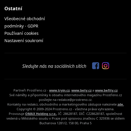
Ostatní
Všeobecné obchodní
podmínky - GDPR
Používaní cookies
Nastavení soukromí
Sledujte nás na sociálních sítích
Partneři Prostřeno.cz -
www.tryin.cz
,
www.bety.cz
a
www.befity.cz
Své náměty a připomínky k obsahu internetového magazínu Prostřeno.cz
posílejte na redakce@prostreno.cz.
Kontakty na redakci, obchodního a marketingového zástupce naleznete
zde.
Copyright © 2009-2024 Prostreno.cz - všechna práva vyhrazena.
Provozuje
OMAX Holding s.r.o.
, IČ: 28628187, DIČ: CZ28628187, společnost
vedená u Městského soudu v Praze pod spisovou značkou C 325936 se sídlem
Bucharova 1281/2, 158 00, Praha 5