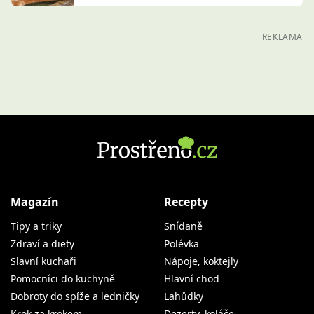
REKLAMA
Magazín
Recepty
Tipy a triky
Snídaně
Zdraví a diety
Polévka
Slavní kuchaři
Nápoje, koktejly
Pomocníci do kuchyně
Hlavní chod
Dobroty do spíže a ledničky
Lahůdky
Krok za krokem
Dezerty, koláče