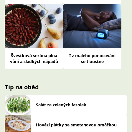
Švestková sezóna plná
I z malého ponocování
vůní a sladkých nápadů
se tloustne
Tip na oběd
Salát ze zelených fazolek
Hovězí plátky se smetanovou omáčkou