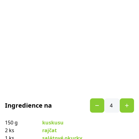
Ingredience na
150 g
kuskusu
2 ks
rajčat
1 ks
salátové okurky