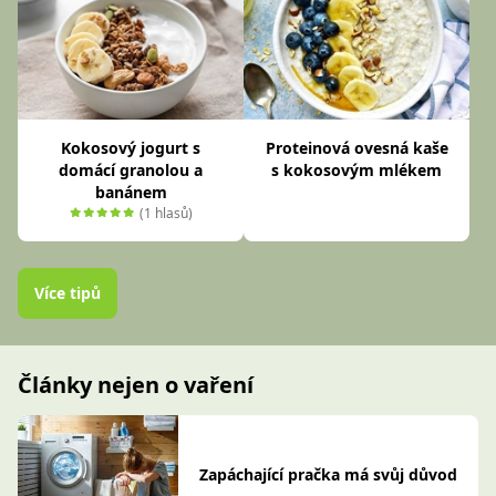
Kokosový jogurt s
Proteinová ovesná kaše
domácí granolou a
s kokosovým mlékem
banánem
(1 hlasů)
Více tipů
Články nejen o vaření
Zapáchající pračka má svůj důvod