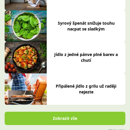
Syrový špenát snižuje touhu
nacpat se sladkým
Jídlo z jedné pánve plné barev a
chutí
Připálené jídlo z grilu už raději
nejezte
Zobrazit vše