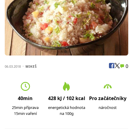
0
06.03.2018
MIKEŠ
40min
428 kJ / 102 kcal
Pro začátečníky
25min příprava
energetická hodnota
náročnost
15min vaření
na 100g