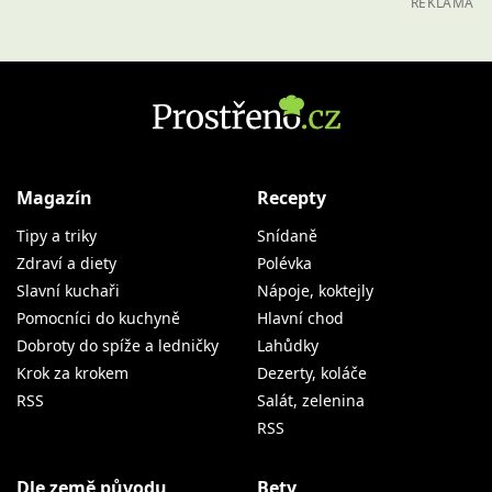
REKLAMA
Magazín
Recepty
Tipy a triky
Snídaně
Zdraví a diety
Polévka
Slavní kuchaři
Nápoje, koktejly
Pomocníci do kuchyně
Hlavní chod
Dobroty do spíže a ledničky
Lahůdky
Krok za krokem
Dezerty, koláče
RSS
Salát, zelenina
RSS
Dle země původu
Bety