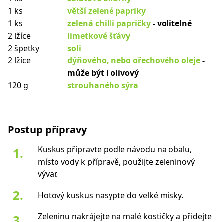
1 ks
větší zelené papriky
1 ks
zelená chilli papričky
- volitelné
2 lžíce
limetkové šťávy
2 špetky
soli
2 lžíce
dýňového, nebo ořechového oleje
-
může být i olivový
120 g
strouhaného sýra
Postup přípravy
Kuskus připravte podle návodu na obalu,
místo vody k přípravě, použijte zeleninový
vývar.
Hotový kuskus nasypte do velké misky.
Zeleninu nakrájejte na malé kostičky a přidejte