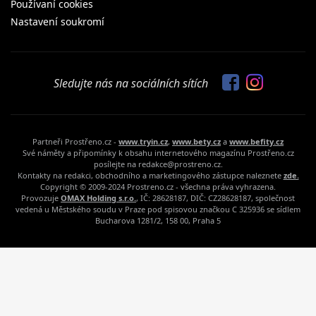
Používaní cookies
Nastavení soukromí
Sledujte nás na sociálních sítích
Partneři Prostřeno.cz -
www.tryin.cz
,
www.bety.cz
a
www.befity.cz
Své náměty a připomínky k obsahu internetového magazínu Prostřeno.cz
posílejte na redakce@prostreno.cz.
Kontakty na redakci, obchodního a marketingového zástupce naleznete
zde.
Copyright © 2009-2024 Prostreno.cz - všechna práva vyhrazena.
Provozuje
OMAX Holding s.r.o.
, IČ: 28628187, DIČ: CZ28628187, společnost
vedená u Městského soudu v Praze pod spisovou značkou C 325936 se sídlem
Bucharova 1281/2, 158 00, Praha 5