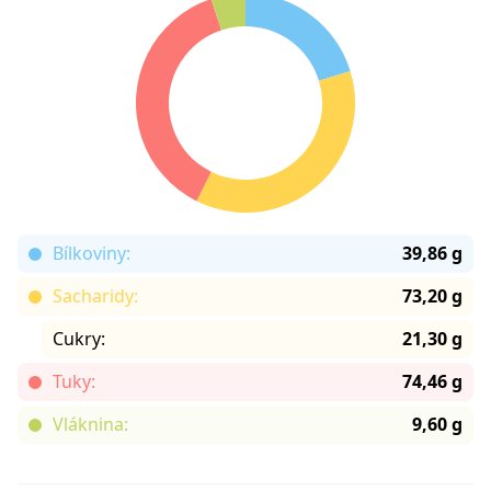
Bílkoviny:
39,86 g
Sacharidy:
73,20 g
Cukry:
21,30 g
Tuky:
74,46 g
Vláknina:
9,60 g