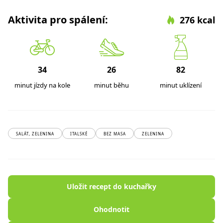
Aktivita pro spálení:
276 kcal
34
26
82
minut jízdy na kole
minut běhu
minut uklízení
SALÁT, ZELENINA
ITALSKÉ
BEZ MASA
ZELENINA
Uložit recept do kuchařky
Ohodnotit