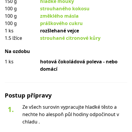
150 g
hladké mouky
100 g
strouhaného kokosu
100 g
změklého másla
100 g
práškového cukru
1 ks
rozšlehané vejce
1.5 lžíce
strouhané citronové kůry
Na ozdobu
1 ks
hotová čokoládová poleva - nebo
domácí
Postup přípravy
Ze všech surovin vypracujte hladké těsto a
nechte ho alespoň půl hodiny odpočinout v
chladu .