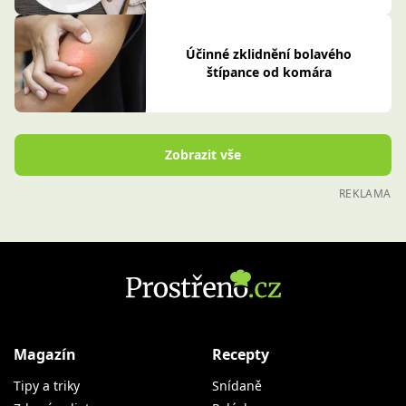
Účinné zklidnění bolavého
štípance od komára
Zobrazit vše
REKLAMA
Magazín
Recepty
Tipy a triky
Snídaně