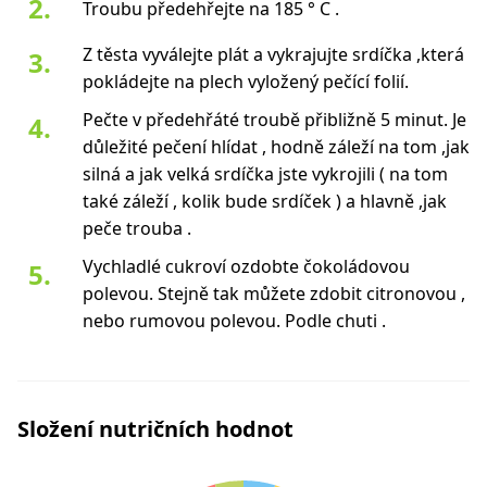
Troubu předehřejte na 185 ° C .
Z těsta vyválejte plát a vykrajujte srdíčka ,která
pokládejte na plech vyložený pečící folií.
Pečte v předehřáté troubě přibližně 5 minut. Je
důležité pečení hlídat , hodně záleží na tom ,jak
silná a jak velká srdíčka jste vykrojili ( na tom
také záleží , kolik bude srdíček ) a hlavně ,jak
peče trouba .
Vychladlé cukroví ozdobte čokoládovou
polevou. Stejně tak můžete zdobit citronovou ,
nebo rumovou polevou. Podle chuti .
Složení nutričních hodnot