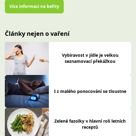
Více informaci na befity
Články nejen o vaření
Vybíravost v jídle je velkou
seznamovací překážkou
I z malého ponocování se tloustne
Zelené fazolky v hlavní roli letních
receptů