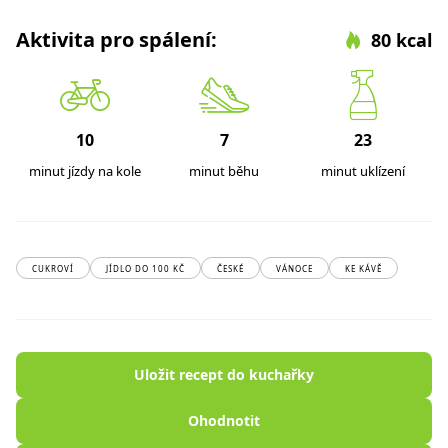
Aktivita pro spálení:
80 kcal
10
7
23
minut jízdy na kole
minut běhu
minut uklízení
CUKROVÍ
JÍDLO DO 100 KČ
ČESKÉ
VÁNOCE
KE KÁVĚ
Uložit recept do kuchařky
Ohodnotit