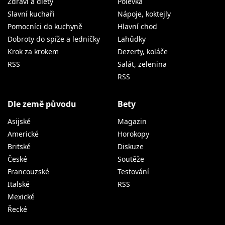
Zdraví a diety
Polévka
Slavní kuchaři
Nápoje, koktejly
Pomocníci do kuchyně
Hlavní chod
Dobroty do spíže a ledničky
Lahůdky
Krok za krokem
Dezerty, koláče
RSS
Salát, zelenina
RSS
Dle země původu
Bety
Asijské
Magazin
Americké
Horokopy
Britské
Diskuze
České
Soutěže
Francouzské
Testování
Italské
RSS
Mexické
Řecké