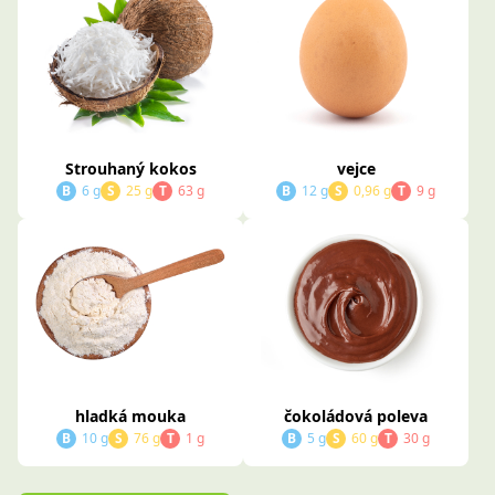
Strouhaný kokos
vejce
B
6 g
S
25 g
T
63 g
B
12 g
S
0,96 g
T
9 g
hladká mouka
čokoládová poleva
B
10 g
S
76 g
T
1 g
B
5 g
S
60 g
T
30 g