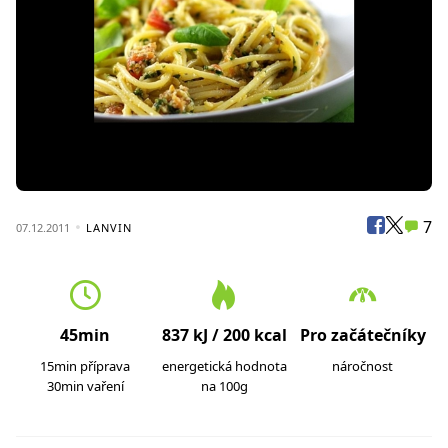
7
07.12.2011
LANVIN
45min
837 kJ / 200 kcal
Pro začátečníky
15min příprava
energetická hodnota
náročnost
30min vaření
na 100g