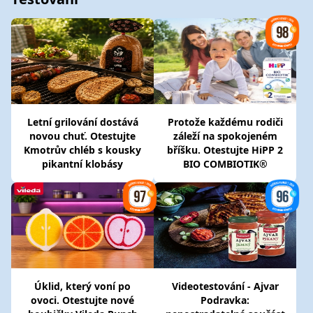
Letní grilování dostává
Protože každému rodiči
novou chuť. Otestujte
záleží na spokojeném
Kmotrův chléb s kousky
bříšku. Otestujte HiPP 2
pikantní klobásy
BIO COMBIOTIK®
Úklid, který voní po
Videotestování - Ajvar
ovoci. Otestujte nové
Podravka: