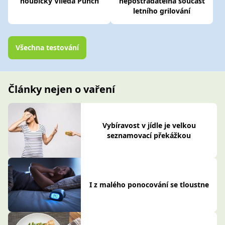
houbičky Vileda Punch
nepostradatelná součást
letního grilování
Všechna testování
Články nejen o vaření
Vybíravost v jídle je velkou
seznamovací překážkou
I z malého ponocování se tloustne