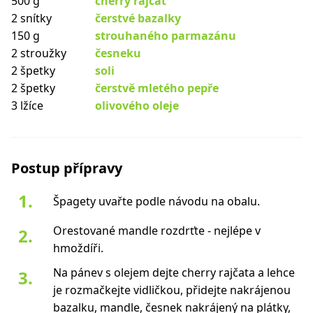
500 g
cherry rajčat
2 snítky
čerstvé bazalky
150 g
strouhaného parmazánu
2 stroužky
česneku
2 špetky
soli
2 špetky
čerstvě mletého pepře
3 lžíce
olivového oleje
Postup přípravy
Špagety uvařte podle návodu na obalu.
Orestované mandle rozdrťte - nejlépe v
hmoždíři.
Na pánev s olejem dejte cherry rajčata a lehce
je rozmačkejte vidličkou, přidejte nakrájenou
bazalku, mandle, česnek nakrájený na plátky,