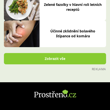
Zelené fazolky v hlavní roli letních
receptů
Účinné zklidnění bolavého
štípance od komára
Zobrazit vše
REKLAMA