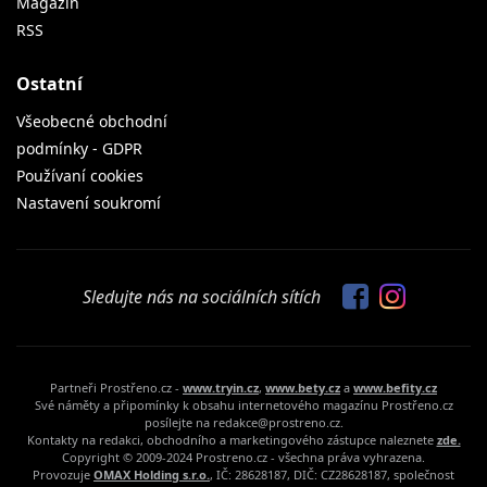
Magazin
RSS
Ostatní
Všeobecné obchodní
podmínky - GDPR
Používaní cookies
Nastavení soukromí
Sledujte nás na sociálních sítích
Partneři Prostřeno.cz -
www.tryin.cz
,
www.bety.cz
a
www.befity.cz
Své náměty a připomínky k obsahu internetového magazínu Prostřeno.cz
posílejte na redakce@prostreno.cz.
Kontakty na redakci, obchodního a marketingového zástupce naleznete
zde.
Copyright © 2009-2024 Prostreno.cz - všechna práva vyhrazena.
Provozuje
OMAX Holding s.r.o.
, IČ: 28628187, DIČ: CZ28628187, společnost