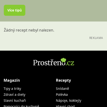
Více tipů
Žádný recept nebyl nalezen.
REKLAMA
Magazín
Recepty
Tipy a triky
Snídaně
Zdraví a diety
Polévka
Slavní kuchaři
Nápoje, koktejly
Pomocníci do kuchyně
Hlavní chod