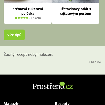
Krémová cuketová
Těstovinový salát s
polévka
rajčatovým pestem
(1 hlasů)
Více tipů
Žádný recept nebyl nalezen.
REKLAMA
Magazín
Recepty