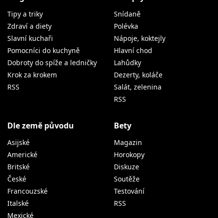
Tipy a triky
Snídaně
Zdraví a diety
Polévka
Slavní kuchaři
Nápoje, koktejly
Pomocníci do kuchyně
Hlavní chod
Dobroty do spíže a ledničky
Lahůdky
Krok za krokem
Dezerty, koláče
RSS
Salát, zelenina
RSS
Dle země původu
Bety
Asijské
Magazin
Americké
Horokopy
Britské
Diskuze
České
Soutěže
Francouzské
Testování
Italské
RSS
Mexické