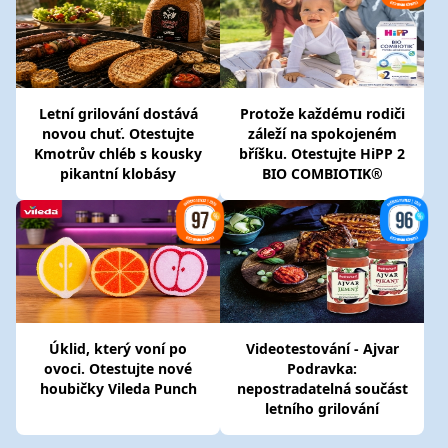
Letní grilování dostává
Protože každému rodiči
novou chuť. Otestujte
záleží na spokojeném
Kmotrův chléb s kousky
bříšku. Otestujte HiPP 2
pikantní klobásy
BIO COMBIOTIK®
Úklid, který voní po
Videotestování - Ajvar
ovoci. Otestujte nové
Podravka:
houbičky Vileda Punch
nepostradatelná součást
letního grilování