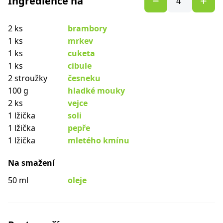
Ingredience na
2 ks
brambory
1 ks
mrkev
1 ks
cuketa
1 ks
cibule
2 stroužky
česneku
100 g
hladké mouky
2 ks
vejce
1 lžička
soli
1 lžička
pepře
1 lžička
mletého kmínu
Na smažení
50 ml
oleje