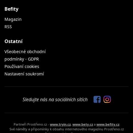
Befity
Magazin
RSS
Ostatní
Všeobecné obchodní
podmínky - GDPR
Používaní cookies
Nastavení soukromí
Sledujte nás na sociálních sítích
Partneři Prostřeno.cz -
www.tryin.cz
,
www.bety.cz
a
www.befity.cz
Své náměty a připomínky k obsahu internetového magazínu Prostřeno.cz