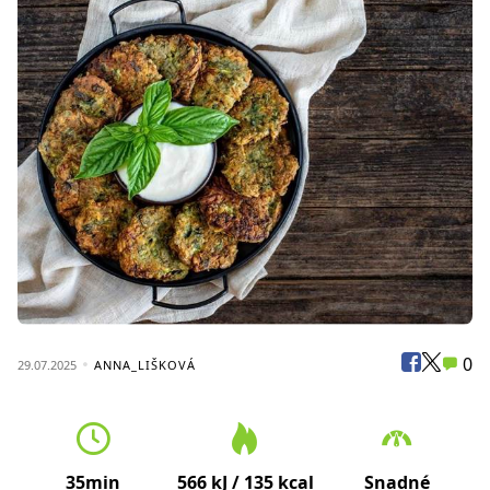
0
29.07.2025
ANNA_LIŠKOVÁ
35min
566 kJ / 135 kcal
Snadné