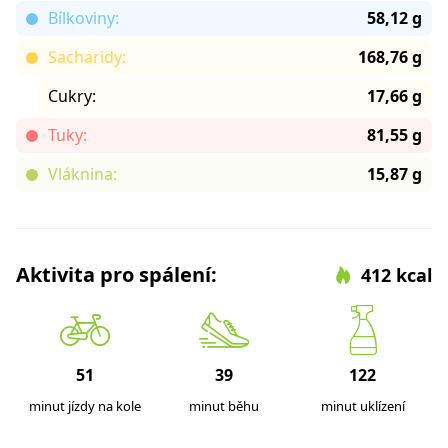
Bílkoviny:
58,12 g
Sacharidy:
168,76 g
Cukry:
17,66 g
Tuky:
81,55 g
Vláknina:
15,87 g
Aktivita pro spálení:
412 kcal
51
39
122
minut jízdy na kole
minut běhu
minut uklízení