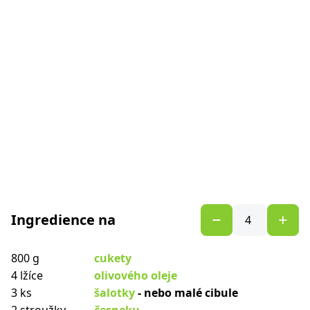
Ingredience na
800 g
cukety
4 lžíce
olivového oleje
3 ks
šalotky
- nebo malé cibule