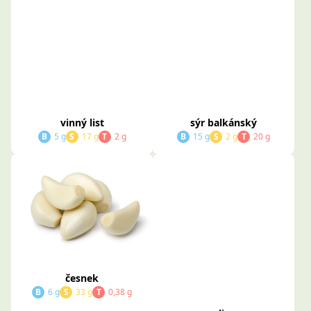
vinný list
sýr balkánský
B
5 g
S
17 g
T
2 g
B
15 g
S
2 g
T
20 g
česnek
olivy
B
6 g
S
33 g
T
0,38 g
B
1 g
S
6 g
T
11 g
Více informaci na befity