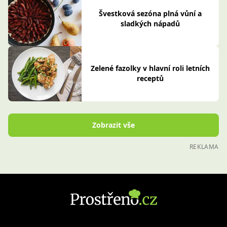
Zelené fazolky v hlavní roli letních
receptů
Zobrazit vše
REKLAMA
Magazín
Recepty
Tipy a triky
Snídaně
Zdraví a diety
Polévka