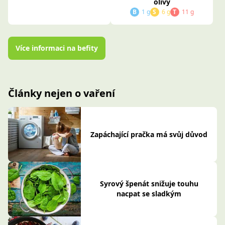
Články nejen o vaření
Zapáchající pračka má svůj důvod
Syrový špenát snižuje touhu
nacpat se sladkým
Švestková sezóna plná vůní a
sladkých nápadů