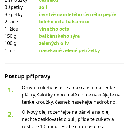
2 stroužky
česneku
3 špetky
soli
3 špetky
čerstvě namletého černého pepře
2 lžíce
bílého octa balsamico
1 lžíce
vinného octa
150 g
balkánského sýra
100 g
zelených oliv
1 hrst
nasekané zelené petrželky
Postup přípravy
Omyté cukety osušte a nakrájejte na tenké
plátky, šalotky nebo malé cibule nakrájejte na
tenké kroužky, česnek nasekejte nadrobno.
Olivový olej rozehřejte na pánvi a na oleji
nechte zesklovatět cibuli, přidejte cukety a
restujte 10 minut. Podle chuti osolte a