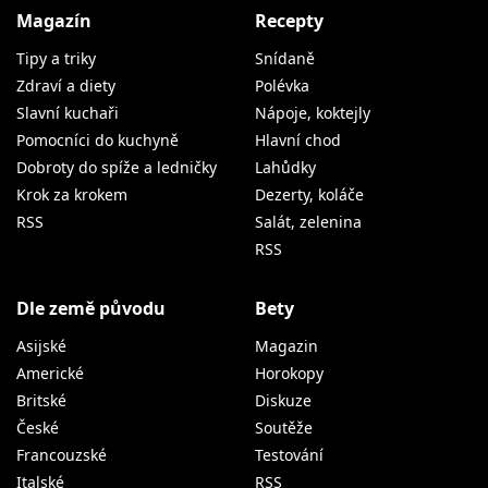
Slavní kuchaři
Nápoje, koktejly
Pomocníci do kuchyně
Hlavní chod
Dobroty do spíže a ledničky
Lahůdky
Krok za krokem
Dezerty, koláče
RSS
Salát, zelenina
RSS
Dle země původu
Bety
Asijské
Magazin
Americké
Horokopy
Britské
Diskuze
České
Soutěže
Francouzské
Testování
Italské
RSS
Mexické
Řecké
Befity