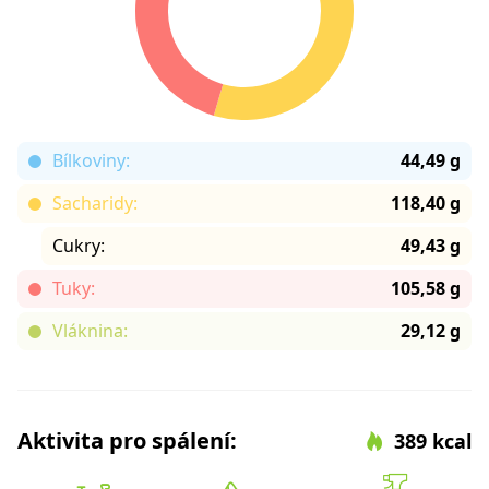
Bílkoviny:
44,49 g
Sacharidy:
118,40 g
Cukry:
49,43 g
Tuky:
105,58 g
Vláknina:
29,12 g
Aktivita pro spálení:
389 kcal