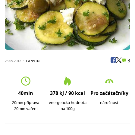
3
23.05.2012
LANVIN
40min
378 kJ / 90 kcal
Pro začátečníky
20min příprava
energetická hodnota
náročnost
20min vaření
na 100g