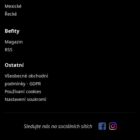
Magazin
RSS
Ostatní
Všeobecné obchodní
podmínky - GDPR
Používaní cookies
Nastavení soukromí
Sledujte nás na sociálních sítích
Partneři Prostřeno.cz -
www.tryin.cz
,
www.bety.cz
a
www.befity.cz
Své náměty a připomínky k obsahu internetového magazínu Prostřeno.cz
posílejte na redakce@prostreno.cz.
Kontakty na redakci, obchodního a marketingového zástupce naleznete
zde.