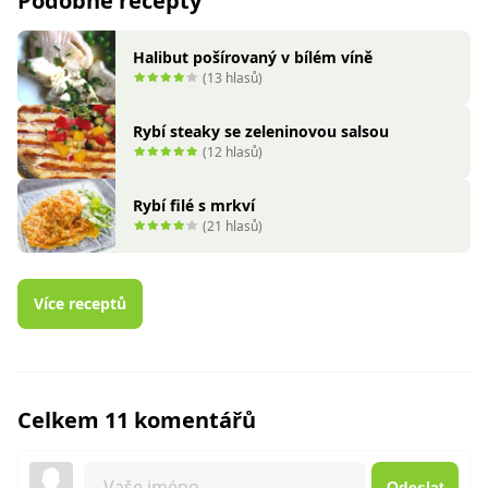
Podobné recepty
Halibut pošírovaný v bílém víně
(13 hlasů)
Rybí steaky se zeleninovou salsou
(12 hlasů)
Rybí filé s mrkví
(21 hlasů)
Více receptů
Celkem 11 komentářů
Odeslat