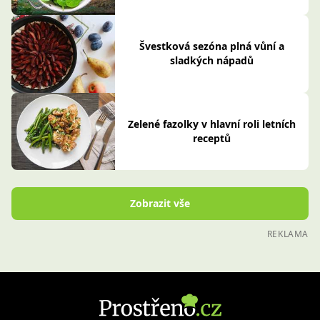
Švestková sezóna plná vůní a
sladkých nápadů
Zelené fazolky v hlavní roli letních
receptů
Zobrazit vše
REKLAMA