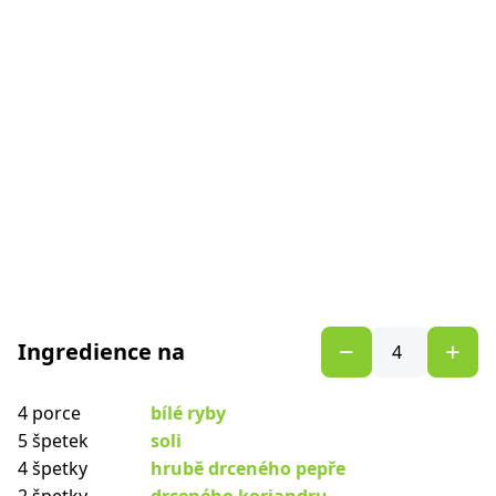
Ingredience na
4 porce
bílé ryby
5 špetek
soli
4 špetky
hrubě drceného pepře