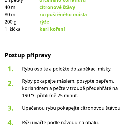
2 špetky
drceného koriandru
40 ml
citronové šťávy
80 ml
rozpuštěného másla
200 g
rýže
1 lžička
kari koření
Postup přípravy
Rybu osolte a položte do zapékací misky.
Ryby pokapejte máslem, posypte pepřem,
koriandrem a pečte v troubě předehřáté na
190 °C přibližně 25 minut.
Upečenou rybu pokapejte citronovou šťávou.
Rýži uvařte podle návodu na obalu.