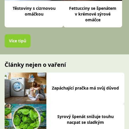
Těstoviny s cizrnovou
Fettucciny se špenátem
omáčkou
v krémové sýrové
omáčce
Více tipů
Články nejen o vaření
Zapáchající pračka má svůj důvod
Syrový špenát snižuje touhu
nacpat se sladkým