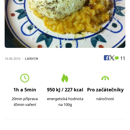
11
16.06.2016
LANVIN
1h a 5min
950 kJ / 227 kcal
Pro začátečníky
20min příprava
energetická hodnota
náročnost
45min vaření
na 100g