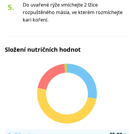
Do uvařené rýže vmíchejte 2 lžíce
rozpuštěného másla, ve kterém rozmíchejte
kari koření.
Složení nutričních hodnot