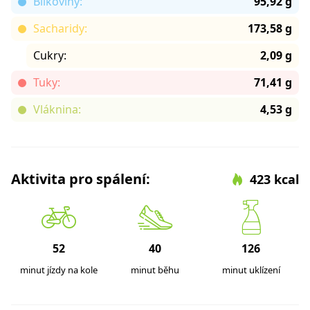
Bílkoviny:
95,92 g
Sacharidy:
173,58 g
Cukry:
2,09 g
Tuky:
71,41 g
Vláknina:
4,53 g
Aktivita pro spálení:
423 kcal
52
40
126
minut jízdy na kole
minut běhu
minut uklízení