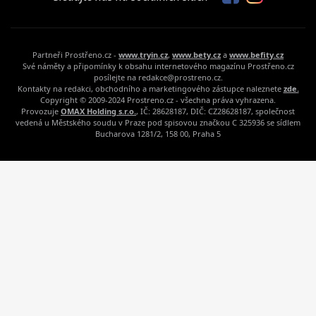
Partneři Prostřeno.cz -
www.tryin.cz
,
www.bety.cz
a
www.befity.cz
Své náměty a připomínky k obsahu internetového magazínu Prostřeno.cz
posílejte na redakce@prostreno.cz.
Kontakty na redakci, obchodního a marketingového zástupce naleznete
zde.
Copyright © 2009-2024 Prostreno.cz - všechna práva vyhrazena.
Provozuje
OMAX Holding s.r.o.
, IČ: 28628187, DIČ: CZ28628187, společnost
vedená u Městského soudu v Praze pod spisovou značkou C 325936 se sídlem
Bucharova 1281/2, 158 00, Praha 5