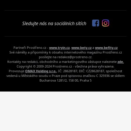
Sledujte nás na sociálních sítích
Partneři Prostřeno.cz -
www.tryin.cz
,
www.bety.cz
a
www.befity.cz
Své náměty a připomínky k obsahu internetového magazínu Prostřeno.cz
posílejte na redakce@prostreno.cz.
Kontakty na redakci, obchodního a marketingového zástupce naleznete
zde.
Copyright © 2009-2024 Prostreno.cz - všechna práva vyhrazena.
Provozuje
OMAX Holding s.r.o.
, IČ: 28628187, DIČ: CZ28628187, společnost
vedená u Městského soudu v Praze pod spisovou značkou C 325936 se sídlem
Bucharova 1281/2, 158 00, Praha 5