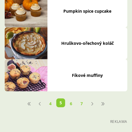
Pumpkin spice cupcake
Hruškovo-ořechový koláč
Fíkové muffiny
5
4
6
7
REKLAMA