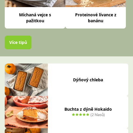
Míchaná vejce s
Proteinové lívance z
pažitkou
banánu
Více tipů
Dýňový chleba
Buchta z dýně Hokaido
(2 hlasů)