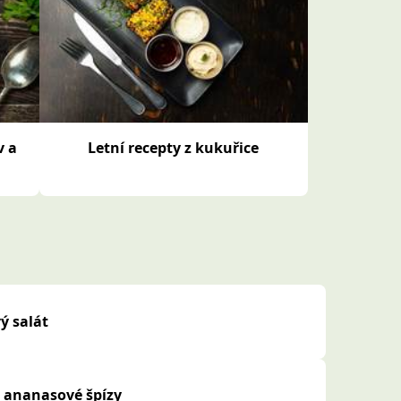
v a
Letní recepty z kukuřice
ý salát
a ananasové špízy