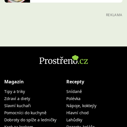
REKLAMA
Magazín
Recepty
Tipy a triky
Snídaně
Zdraví a diety
Polévka
Slavní kuchaři
Nápoje, koktejly
Pomocníci do kuchyně
Hlavní chod
Dobroty do spíže a ledničky
Lahůdky
Krok za krokem
Dezerty, koláče