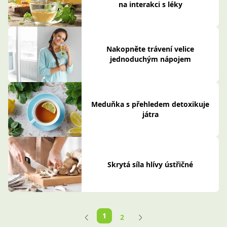
na interakci s léky
Nakopněte trávení velice
jednoduchým nápojem
Meduňka s přehledem detoxikuje
játra
Skrytá síla hlívy ústřičné
1
2