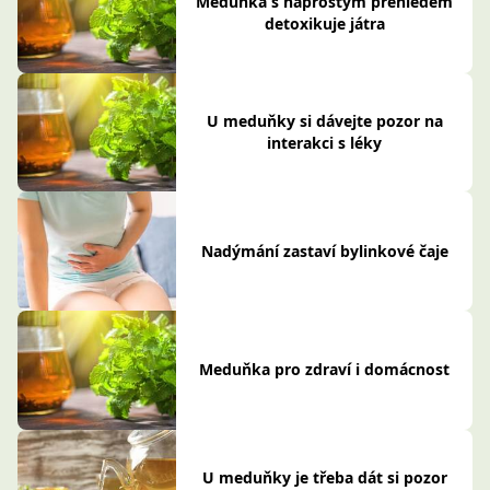
Meduňka s naprostým přehledem
detoxikuje játra
U meduňky si dávejte pozor na
interakci s léky
Nadýmání zastaví bylinkové čaje
Meduňka pro zdraví i domácnost
U meduňky je třeba dát si pozor