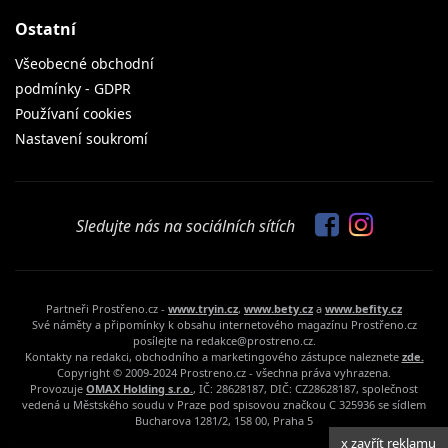
Ostatní
Všeobecné obchodní
podmínky - GDPR
Používaní cookies
Nastavení soukromí
Sledujte nás na sociálních sítích
Partneři Prostřeno.cz -
www.tryin.cz
,
www.bety.cz
a
www.befity.cz
Své náměty a připomínky k obsahu internetového magazínu Prostřeno.cz
posílejte na redakce@prostreno.cz.
Kontakty na redakci, obchodního a marketingového zástupce naleznete
zde.
Copyright © 2009-2024 Prostreno.cz - všechna práva vyhrazena.
Provozuje
OMAX Holding s.r.o.
, IČ: 28628187, DIČ: CZ28628187, společnost
vedená u Městského soudu v Praze pod spisovou značkou C 325936 se sídlem
Bucharova 1281/2, 158 00, Praha 5
x zavřít reklamu