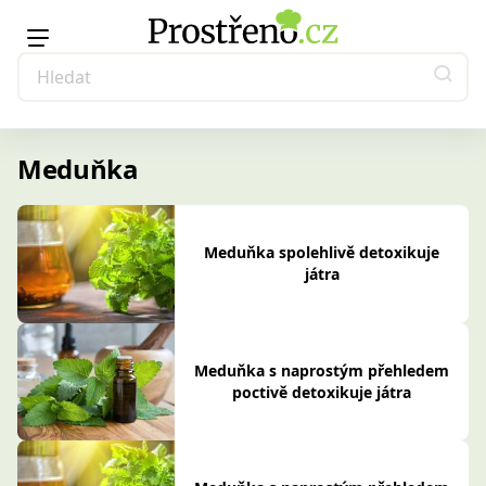
Meduňka
Meduňka spolehlivě detoxikuje
játra
Meduňka s naprostým přehledem
poctivě detoxikuje játra