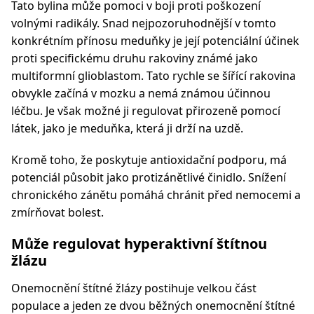
Tato bylina může pomoci v boji proti poškození
volnými radikály. Snad nejpozoruhodnější v tomto
konkrétním přínosu meduňky je její potenciální účinek
proti specifickému druhu rakoviny známé jako
multiformní glioblastom. Tato rychle se šířící rakovina
obvykle začíná v mozku a nemá známou účinnou
léčbu. Je však možné ji regulovat přirozeně pomocí
látek, jako je meduňka, která ji drží na uzdě.
Kromě toho, že poskytuje antioxidační podporu, má
potenciál působit jako protizánětlivé činidlo. Snížení
chronického zánětu pomáhá chránit před nemocemi a
zmírňovat bolest.
Může regulovat hyperaktivní štítnou
žlázu
Onemocnění štítné žlázy postihuje velkou část
populace a jeden ze dvou běžných onemocnění štítné