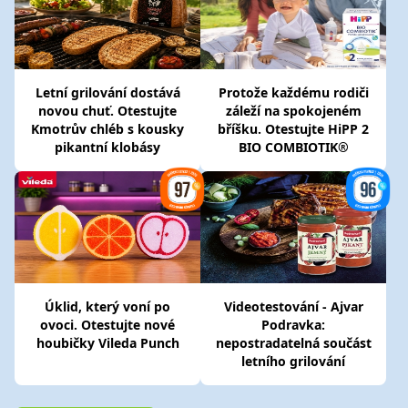
Letní grilování dostává
Protože každému rodiči
novou chuť. Otestujte
záleží na spokojeném
Kmotrův chléb s kousky
bříšku. Otestujte HiPP 2
pikantní klobásy
BIO COMBIOTIK®
Úklid, který voní po
Videotestování - Ajvar
ovoci. Otestujte nové
Podravka:
houbičky Vileda Punch
nepostradatelná součást
letního grilování