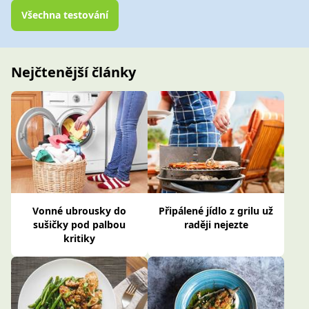
Všechna testování
Nejčtenější články
Vonné ubrousky do
Připálené jídlo z grilu už
sušičky pod palbou
raději nejezte
kritiky