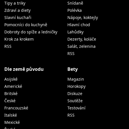
Tipy a triky
Snídaně
Zdraví a diety
Polévka
Slavní kuchaři
Nápoje, koktejly
Pomocníci do kuchyně
Hlavní chod
Dobroty do spíže a ledničky
Lahůdky
Krok za krokem
Dezerty, koláče
RSS
Salát, zelenina
RSS
Dle země původu
Bety
Asijské
Magazin
Americké
Horokopy
Britské
Diskuze
České
Soutěže
Francouzské
Testování
Italské
RSS
Mexické