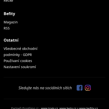
Řecké
Befity
Magazin
RSS
Ostatní
Všeobecné obchodní
podmínky - GDPR
Používaní cookies
Nastavení soukromí
Sledujte nás na sociálních sítích
Partneři Prostřeno.cz -
www.tryin.cz
,
www.bety.cz
a
www.befity.cz