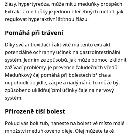
žlázy, hypertyreóza, může mít z meduňky prospěch.
Extrakt z meduňky je jednou z léčebných metod, jak
regulovat hyperaktivní štítnou žlázu.
Pomáhá při trávení
Díky své antioxidační aktivitě má tento extrakt
potenciálně ochranný účinek na gastrointestinální
systém. Jedním ze způsobů, jak může pomoci zklidnit
zažívací problémy, je prevence žaludečních vředů.
Meduňkový čaj pomáhá při bolestech břicha a
nepohodlí po jídle, zácpě a nadýmání. To může být
způsobeno uklidňujícími účinky čaje na nervový
systém.
Přirozeně tiší bolest
Pokud vás bolí zub, naneste na bolestivé místo malé
množství meduňkového oleje. Olej můžete také