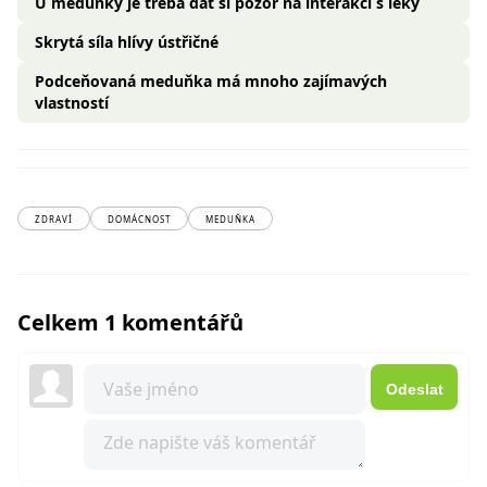
U meduňky je třeba dát si pozor na interakci s léky
Skrytá síla hlívy ústřičné
Podceňovaná meduňka má mnoho zajímavých
vlastností
ZDRAVÍ
DOMÁCNOST
MEDUŇKA
Celkem 1 komentářů
Odeslat