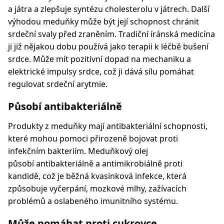
a játra a zlepšuje syntézu cholesterolu v játrech. Další
výhodou meduňky může být její schopnost chránit
srdeční svaly před zraněním. Tradiční íránská medicína
ji již nějakou dobu používá jako terapii k léčbě bušení
srdce. Může mít pozitivní dopad na mechaniku a
elektrické impulsy srdce, což ji dává sílu pomáhat
regulovat srdeční arytmie.
Působí antibakteriálně
Produkty z meduňky mají antibakteriální schopnosti,
které mohou pomoci přirozeně bojovat proti
infekčním bakteriím. Meduňkový olej
působí antibakteriálně a antimikrobiálně proti
kandidě, což je běžná kvasinková infekce, která
způsobuje vyčerpání, mozkové mlhy, zažívacích
problémů a oslabeného imunitního systému.
Může pomáhat proti cukrovce