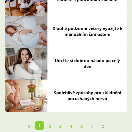
Dlouhé podzimní večery využijte k
manuálním činnostem
Udržte si dobrou náladu po celý
den
Spolehlivé způsoby pro zklidnění
pocuchaných nervů
1
2
3
4
5