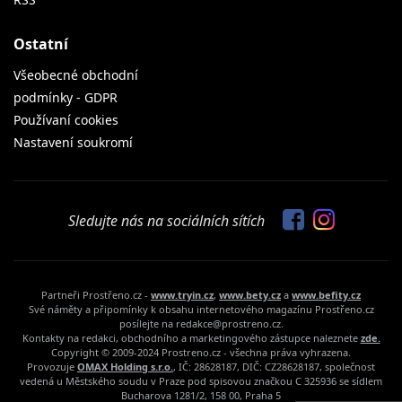
Ostatní
Všeobecné obchodní
podmínky - GDPR
Používaní cookies
Nastavení soukromí
Sledujte nás na sociálních sítích
Partneři Prostřeno.cz -
www.tryin.cz
,
www.bety.cz
a
www.befity.cz
Své náměty a připomínky k obsahu internetového magazínu Prostřeno.cz
posílejte na redakce@prostreno.cz.
Kontakty na redakci, obchodního a marketingového zástupce naleznete
zde.
Copyright © 2009-2024 Prostreno.cz - všechna práva vyhrazena.
Provozuje
OMAX Holding s.r.o.
, IČ: 28628187, DIČ: CZ28628187, společnost
vedená u Městského soudu v Praze pod spisovou značkou C 325936 se sídlem
Bucharova 1281/2, 158 00, Praha 5