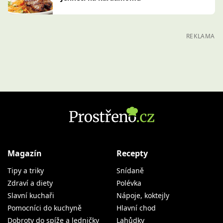
REKLAMA
Magazín
Recepty
Tipy a triky
Snídaně
Zdraví a diety
Polévka
Slavní kuchaři
Nápoje, koktejly
Pomocníci do kuchyně
Hlavní chod
Dobroty do spíže a ledničky
Lahůdky