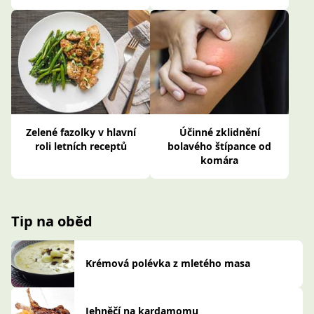
Zelené fazolky v hlavní
Účinné zklidnění
roli letních receptů
bolavého štípance od
komára
Tip na oběd
Krémová polévka z mletého masa
Jehněčí na kardamomu