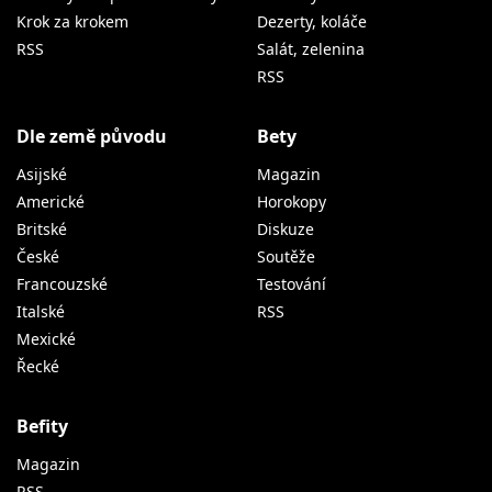
Krok za krokem
Dezerty, koláče
RSS
Salát, zelenina
RSS
Dle země původu
Bety
Asijské
Magazin
Americké
Horokopy
Britské
Diskuze
České
Soutěže
Francouzské
Testování
Italské
RSS
Mexické
Řecké
Befity
Magazin
RSS