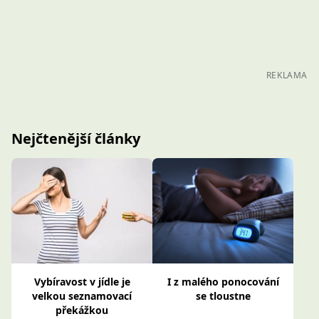
REKLAMA
Nejčtenější články
Vybíravost v jídle je
I z malého ponocování
velkou seznamovací
se tloustne
překážkou