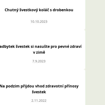
Chutný švestkový koláč s drobenkou
10.10.2023
adbytek švestek si nasušte pro pevné zdraví
v zimě
7.9.2023
Na podzim přijdou vhod zdravotní přínosy
švestek
2.11.2022