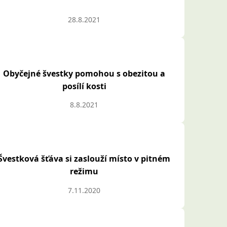
28.8.2021
Obyčejné švestky pomohou s obezitou a
posílí kosti
8.8.2021
Švestková šťáva si zaslouží místo v pitném
režimu
7.11.2020