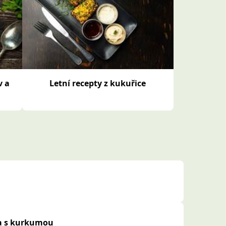
v a
Letní recepty z kukuřice
a s kurkumou