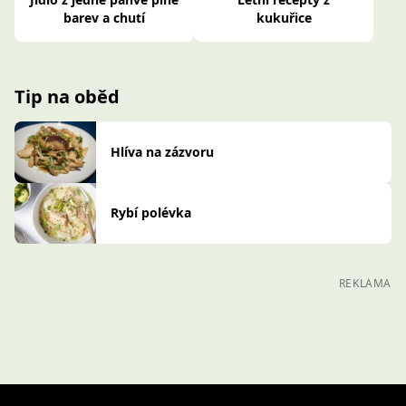
barev a chutí
kukuřice
Tip na oběd
Hlíva na zázvoru
Rybí polévka
REKLAMA