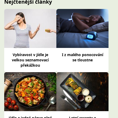
Nejčtenější články
Vybíravost v jídle je
I z malého ponocování
velkou seznamovací
se tloustne
překážkou
Jídlo z jedné pánve plné
Letní recepty z