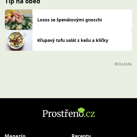
Tip na oběd
Losos se špenátovými gnocchi
Křupavý tofu salát s kešu a klíčky
REKLAMA
Magazín
Recepty