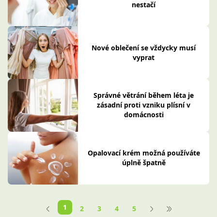
nestačí
Nové oblečení se vždycky musí
vyprat
Správné větrání během léta je
zásadní proti vzniku plísní v
domácnosti
Opalovací krém možná používáte
úplně špatně
1
2
3
4
5