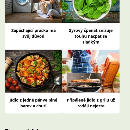
Zapáchající pračka má
Syrový špenát snižuje
svůj důvod
touhu nacpat se
sladkým
Jídlo z jedné pánve plné
Připálené jídlo z grilu už
barev a chutí
raději nejezte