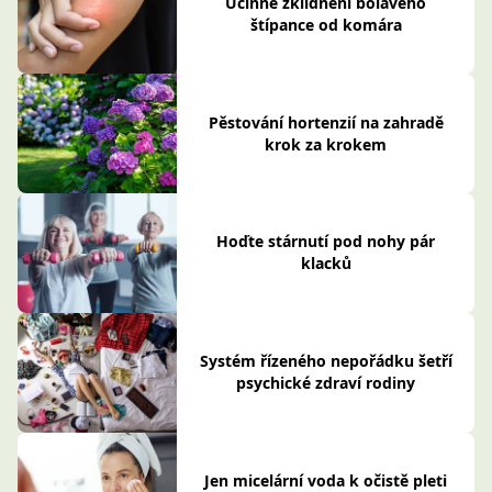
Účinné zklidnění bolavého
štípance od komára
Pěstování hortenzií na zahradě
krok za krokem
Hoďte stárnutí pod nohy pár
klacků
Systém řízeného nepořádku šetří
psychické zdraví rodiny
Jen micelární voda k očistě pleti