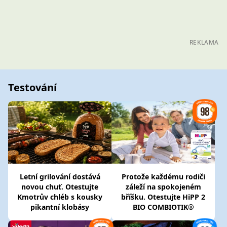
REKLAMA
Testování
Letní grilování dostává
Protože každému rodiči
novou chuť. Otestujte
záleží na spokojeném
Kmotrův chléb s kousky
bříšku. Otestujte HiPP 2
pikantní klobásy
BIO COMBIOTIK®