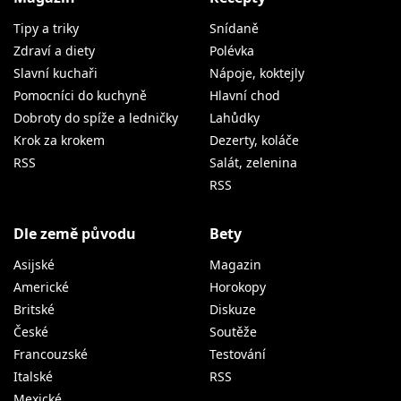
Tipy a triky
Snídaně
Zdraví a diety
Polévka
Slavní kuchaři
Nápoje, koktejly
Pomocníci do kuchyně
Hlavní chod
Dobroty do spíže a ledničky
Lahůdky
Krok za krokem
Dezerty, koláče
RSS
Salát, zelenina
RSS
Dle země původu
Bety
Asijské
Magazin
Americké
Horokopy
Britské
Diskuze
České
Soutěže
Francouzské
Testování
Italské
RSS
Mexické