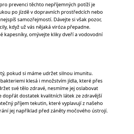
 pro prevenci těchto nepříjemných potíží je
rukou po jízdě v dopravních prostředcích nebo
 nejspíš samozřejmostí. Dávejte si však pozor,
acily, když už vás nějaká viróza přepadne.
kapesníky, omývejte kliky dveří a vodovodní
žitý, pokud si máme udržet silnou imunitu.
bakteriemi klesá i množstvím jídla, které přes
žet své tělo zdravé, nesmíme jej oslabovat
opřát dostatek kvalitních látek ze zdravější
tatečný příjem tekutin, které vyplavují z našeho
ání jej například před záněty močového ústrojí.