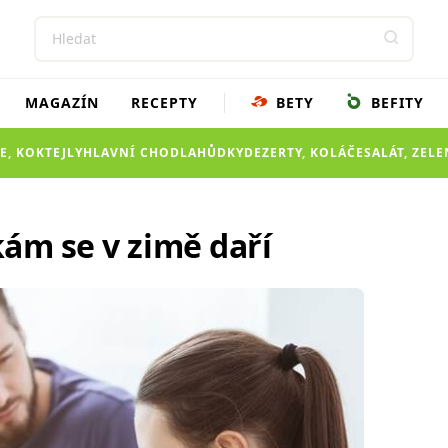
MAGAZÍN
RECEPTY
BETY
BEFITY
E, KOKTEJLY
HLAVNÍ CHOD
LAHŮDKY
DEZERTY, KOLÁČE
SALÁT, ZEL
ám se v zimě daří