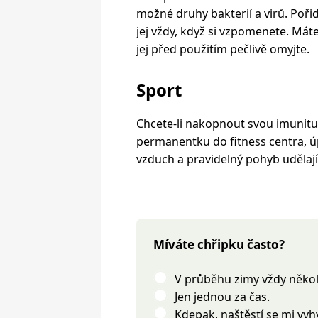
možné druhy bakterií a virů. Pořiď
jej vždy, když si vzpomenete. Mát
jej před použitím pečlivě omyjte.
Sport
Chcete-li nakopnout svou imunitu
permanentku do fitness centra, ú
vzduch a pravidelný pohyb udělají
Míváte chřipku často?
V průběhu zimy vždy někol
Jen jednou za čas.
Kdepak, naštěstí se mi vyh