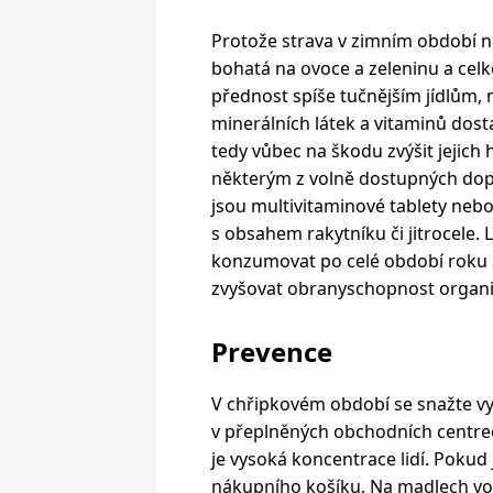
Protože strava v zimním období ne
bohatá na ovoce a zeleninu a ce
přednost spíše tučnějším jídlům, 
minerálních látek a vitaminů dost
tedy vůbec na škodu zvýšit jejich 
některým z volně dostupných dopl
jsou multivitaminové tablety nebo
s obsahem rakytníku či jitrocele. L
konzumovat po celé období roku 
zvyšovat obranyschopnost organ
Prevence
V chřipkovém období se snažte 
v přeplněných obchodních centrec
je vysoká koncentrace lidí. Pokud
nákupního košíku. Na madlech voz