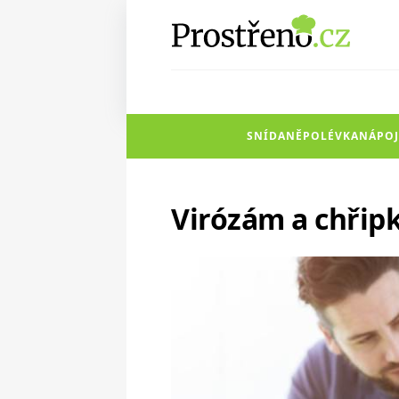
SNÍDANĚ
POLÉVKA
NÁPOJ
Virózám a chřipk