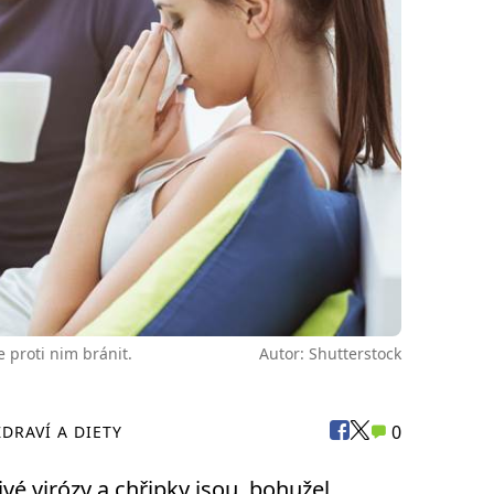
e proti nim bránit.
Autor: Shutterstock
0
ZDRAVÍ A DIETY
vé virózy a chřipky jsou, bohužel,