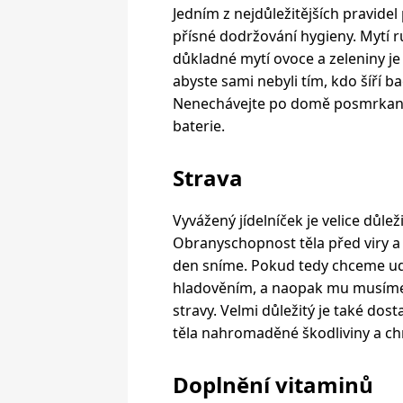
Jedním z nejdůležitějších pravidel
přísné dodržování hygieny. Mytí 
důkladné mytí ovoce a zeleniny je
abyste sami nebyli tím, kdo šíří b
Nenechávejte po domě posmrkané 
baterie.
Strava
Vyvážený jídelníček je velice důle
Obranyschopnost těla před viry a 
den sníme. Pokud tedy chceme udr
hladověním, a naopak mu musíme d
stravy. Velmi důležitý je také dos
těla nahromaděné škodliviny a chr
Doplnění vitaminů