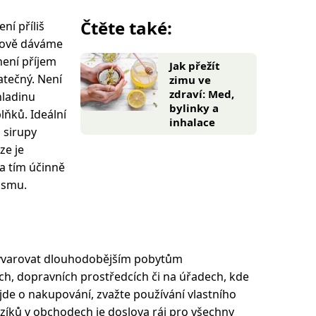
Čtěte také:
ní příliš
lkově dáváme
není příjem
Jak přežít
atečný. Není
zimu ve
zdraví: Med,
hladinu
bylinky a
ňků. Ideální
inhalace
 sirupy
ze je
a tím účinně
ismu.
vyvarovat dlouhodobějším pobytům
h, dopravních prostředcích či na úřadech, kde
 jde o nakupování, zvažte používání vlastního
íků v obchodech je doslova ráj pro všechny