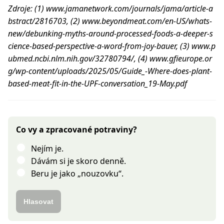
Zdroje: (1) www.jamanetwork.com/journals/jama/article-a
bstract/2816703, (2) www.beyondmeat.com/en-US/whats-
new/debunking-myths-around-processed-foods-a-deeper-s
cience-based-perspective-a-word-from-joy-bauer, (3) www.p
ubmed.ncbi.nlm.nih.gov/32780794/, (4) www.gfieurope.or
g/wp-content/uploads/2025/05/Guide_-Where-does-plant-
based-meat-fit-in-the-UPF-conversation_19-May.pdf
Co vy a zpracované potraviny?
Nejím je.
Dávám si je skoro denně.
Beru je jako „nouzovku“.
Hlasovat