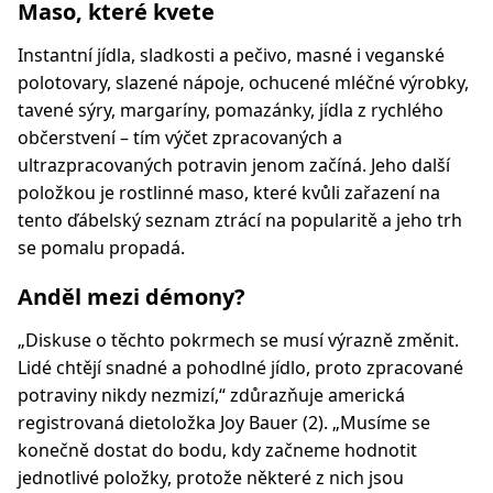
Maso, které kvete
Instantní jídla, sladkosti a pečivo, masné i veganské
polotovary, slazené nápoje, ochucené mléčné výrobky,
tavené sýry, margaríny, pomazánky, jídla z rychlého
občerstvení – tím výčet zpracovaných a
ultrazpracovaných potravin jenom začíná. Jeho další
položkou je rostlinné maso, které kvůli zařazení na
tento ďábelský seznam ztrácí na popularitě a jeho trh
se pomalu propadá.
Anděl mezi démony?
„Diskuse o těchto pokrmech se musí výrazně změnit.
Lidé chtějí snadné a pohodlné jídlo, proto zpracované
potraviny nikdy nezmizí,“ zdůrazňuje americká
registrovaná dietoložka Joy Bauer (2). „Musíme se
konečně dostat do bodu, kdy začneme hodnotit
jednotlivé položky, protože některé z nich jsou