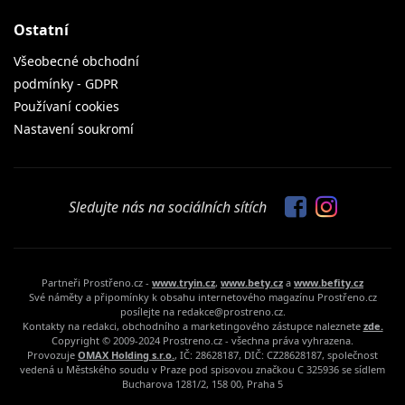
Ostatní
Všeobecné obchodní
podmínky - GDPR
Používaní cookies
Nastavení soukromí
Sledujte nás na sociálních sítích
Partneři Prostřeno.cz -
www.tryin.cz
,
www.bety.cz
a
www.befity.cz
Své náměty a připomínky k obsahu internetového magazínu Prostřeno.cz
posílejte na redakce@prostreno.cz.
Kontakty na redakci, obchodního a marketingového zástupce naleznete
zde.
Copyright © 2009-2024 Prostreno.cz - všechna práva vyhrazena.
Provozuje
OMAX Holding s.r.o.
, IČ: 28628187, DIČ: CZ28628187, společnost
vedená u Městského soudu v Praze pod spisovou značkou C 325936 se sídlem
Bucharova 1281/2, 158 00, Praha 5