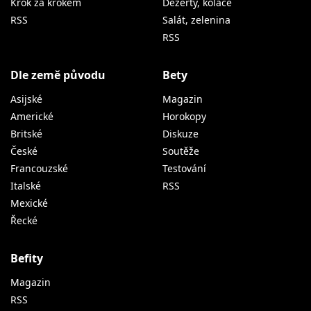
Krok za krokem
Dezerty, koláče
RSS
Salát, zelenina
RSS
Dle země původu
Bety
Asijské
Magazin
Americké
Horokopy
Britské
Diskuze
České
Soutěže
Francouzské
Testování
Italské
RSS
Mexické
Řecké
Befity
Magazin
RSS