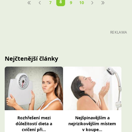
8
7
9
10
REKLAMA
Nejčtenější články
Rozhřešení mezi
Nejšpinavějším a
důležitostí dieta a
nejrizikovějším místem
cvičení při...
v koupe...