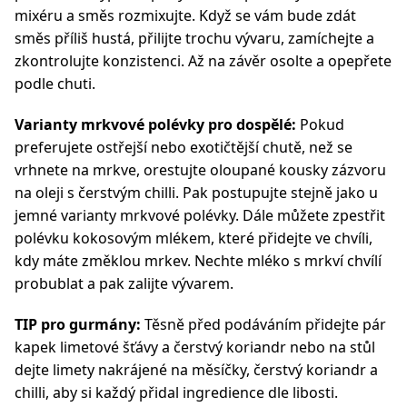
mixéru a směs rozmixujte. Když se vám bude zdát
směs příliš hustá, přilijte trochu vývaru, zamíchejte a
zkontrolujte konzistenci. Až na závěr osolte a opepřete
podle chuti.
Varianty mrkvové polévky pro dospělé:
Pokud
preferujete ostřejší nebo exotičtější chutě, než se
vrhnete na mrkve, orestujte oloupané kousky zázvoru
na oleji s čerstvým chilli. Pak postupujte stejně jako u
jemné varianty mrkvové polévky. Dále můžete zpestřit
polévku kokosovým mlékem, které přidejte ve chvíli,
kdy máte změklou mrkev. Nechte mléko s mrkví chvílí
probublat a pak zalijte vývarem.
TIP pro gurmány:
Těsně před podáváním přidejte pár
kapek limetové šťávy a čerstvý koriandr nebo na stůl
dejte limety nakrájené na měsíčky, čerstvý koriandr a
chilli, aby si každý přidal ingredience dle libosti.