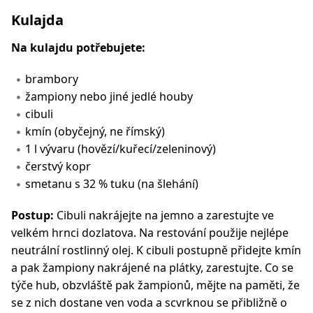
Kulajda
Na kulajdu potřebujete:
brambory
žampiony nebo jiné jedlé houby
cibuli
kmín (obyčejný, ne římský)
1 l vývaru (hovězí/kuřecí/zeleninový)
čerstvý kopr
smetanu s 32 % tuku (na šlehání)
Postup:
Cibuli nakrájejte na jemno a zarestujte ve
velkém hrnci dozlatova. Na restování použije nejlépe
neutrální rostlinný olej. K cibuli postupně přidejte kmín
a pak žampiony nakrájené na plátky, zarestujte. Co se
týče hub, obzvláště pak žampionů, mějte na paměti, že
se z nich dostane ven voda a scvrknou se přibližně o