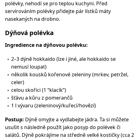
polévky, nehodí se pro teplou kuchyni. Před
servírováním polévky přidejte pár lístků máty
nasekaných na drobno.
Dýňová polévka
Ingredience na dýňovou polévku:
2–3 dýně hokkaido (lze i jiné, ale hokkaido se
nemusí loupat)
několik kousků kořenové zeleniny (mrkev, petržel,
celer)
celou skořici (1 “
klacík
”)
šťávu a kůru z pomerančů
1 l vývaru (zeleninový/kuřecí/hovězí)
Postup:
Dýně omyjte a vydlabejte jádra. Ta si můžete
usušit s následně použít jako posyp do polévek či
salátů. Dýně pokrájíme na středně velké kostičky (cca 2