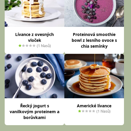
Lívance z ovesných
Proteinová smoothie
vloček
bowl z lesního ovoce s
(1 hlasů)
chia semínky
Řecký jogurt s
Americké lívance
vanilkovým proteinem a
(1 hlasů)
borůvkami