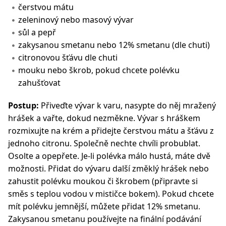
čerstvou mátu
zeleninový nebo masový vývar
sůl a pepř
zakysanou smetanu nebo 12% smetanu (dle chuti)
citronovou šťávu dle chuti
mouku nebo škrob, pokud chcete polévku
zahušťovat
Postup:
Přiveďte vývar k varu, nasypte do něj mražený
hrášek a vařte, dokud nezměkne. Vývar s hráškem
rozmixujte na krém a přidejte čerstvou mátu a šťávu z
jednoho citronu. Společně nechte chvíli probublat.
Osolte a opepřete. Je-li polévka málo hustá, máte dvě
možnosti. Přidat do vývaru další změklý hrášek nebo
zahustit polévku moukou či škrobem (připravte si
směs s teplou vodou v mističce bokem). Pokud chcete
mít polévku jemnější, můžete přidat 12% smetanu.
Zakysanou smetanu používejte na finální podávání