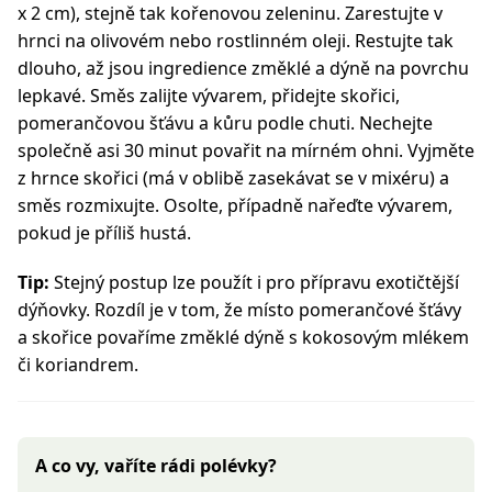
x 2 cm), stejně tak kořenovou zeleninu. Zarestujte v
hrnci na olivovém nebo rostlinném oleji. Restujte tak
dlouho, až jsou ingredience změklé a dýně na povrchu
lepkavé. Směs zalijte vývarem, přidejte skořici,
pomerančovou šťávu a kůru podle chuti. Nechejte
společně asi 30 minut povařit na mírném ohni. Vyjměte
z hrnce skořici (má v oblibě zasekávat se v mixéru) a
směs rozmixujte. Osolte, případně nařeďte vývarem,
pokud je příliš hustá.
Tip:
Stejný postup lze použít i pro přípravu exotičtější
dýňovky. Rozdíl je v tom, že místo pomerančové šťávy
a skořice povaříme změklé dýně s kokosovým mlékem
či koriandrem.
A co vy, vaříte rádi polévky?