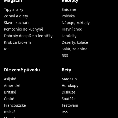
Magazín
Recepty
Tipy a triky
Snídaně
Zdraví a diety
Polévka
Slavní kuchaři
Nápoje, koktejly
Pomocníci do kuchyně
Hlavní chod
Dobroty do spíže a ledničky
Lahůdky
Krok za krokem
Dezerty, koláče
RSS
Salát, zelenina
RSS
Dle země původu
Bety
Asijské
Magazin
Americké
Horokopy
Britské
Diskuze
České
Soutěže
Francouzské
Testování
Italské
RSS