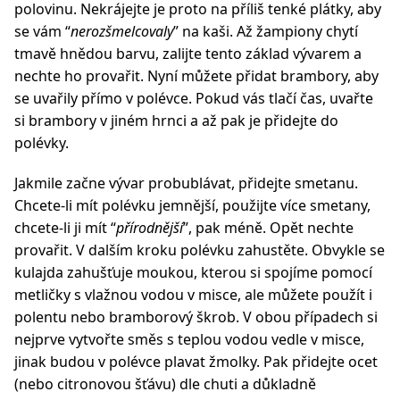
polovinu. Nekrájejte je proto na příliš tenké plátky, aby
se vám “
nerozšmelcovaly
” na kaši. Až žampiony chytí
tmavě hnědou barvu, zalijte tento základ vývarem a
nechte ho provařit. Nyní můžete přidat brambory, aby
se uvařily přímo v polévce. Pokud vás tlačí čas, uvařte
si brambory v jiném hrnci a až pak je přidejte do
polévky.
Jakmile začne vývar probublávat, přidejte smetanu.
Chcete-li mít polévku jemnější, použijte více smetany,
chcete-li ji mít “
přírodnější
”, pak méně. Opět nechte
provařit. V dalším kroku polévku zahustěte. Obvykle se
kulajda zahušťuje moukou, kterou si spojíme pomocí
metličky s vlažnou vodou v misce, ale můžete použít i
polentu nebo bramborový škrob. V obou případech si
nejprve vytvořte směs s teplou vodou vedle v misce,
jinak budou v polévce plavat žmolky. Pak přidejte ocet
(nebo citronovou šťávu) dle chuti a důkladně