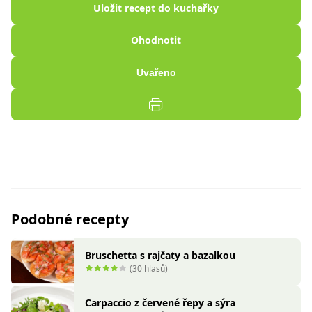
Uložit recept do kuchařky
Ohodnotit
Uvařeno
Podobné recepty
Bruschetta s rajčaty a bazalkou
(30 hlasů)
Carpaccio z červené řepy a sýra