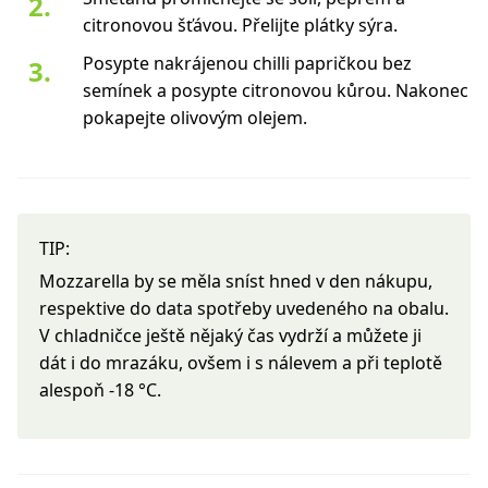
citronovou šťávou. Přelijte plátky sýra.
Posypte nakrájenou chilli papričkou bez
semínek a posypte citronovou kůrou. Nakonec
pokapejte olivovým olejem.
TIP:
Mozzarella by se měla sníst hned v den nákupu,
respektive do data spotřeby uvedeného na obalu.
V chladničce ještě nějaký čas vydrží a můžete ji
dát i do mrazáku, ovšem i s nálevem a při teplotě
alespoň -18 °C.