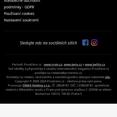
Všeobecné obchodní
podmínky - GDPR
Používaní cookies
Nastavení soukromí
Sledujte nás na sociálních sítích
Partneři Prostřeno.cz -
www.tryin.cz
,
www.bety.cz
a
www.befity.cz
Své náměty a připomínky k obsahu internetového magazínu Prostřeno.cz
posílejte na redakce@prostreno.cz.
Kontakty na redakci, obchodního a marketingového zástupce naleznete
zde.
Copyright © 2009-2024 Prostreno.cz - všechna práva vyhrazena.
Provozuje
OMAX Holding s.r.o.
, IČ: 28628187, DIČ: CZ28628187, společnost
vedená u Městského soudu v Praze pod spisovou značkou C 325936 se sídlem
Bucharova 1281/2, 158 00, Praha 5