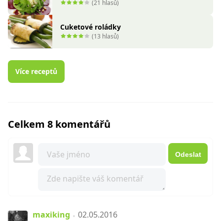
(21 hlasů)
Cuketové roládky
(13 hlasů)
Více receptů
Celkem 8 komentářů
Odeslat
maxiking
02.05.2016