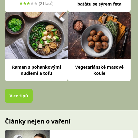
(2 hlasů)
batátu se sýrem feta
Ramen s pohankovými
Vegetariánské masové
nudlemi a tofu
koule
Více tipů
Články nejen o vaření