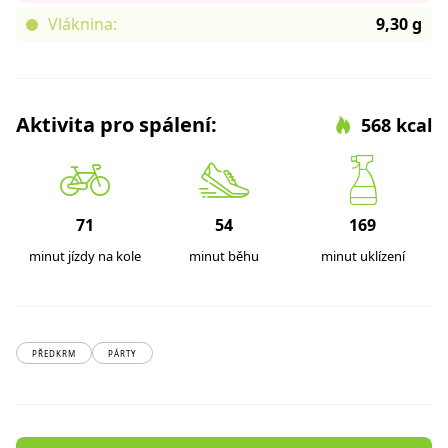
Vláknina:
9,30 g
Aktivita pro spálení:
568 kcal
71
54
169
minut jízdy na kole
minut běhu
minut uklízení
PŘEDKRM
PÁRTY