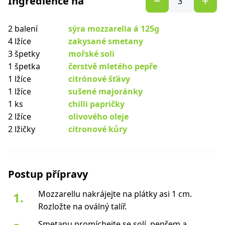
Ingredience na
2 balení
sýra mozzarella á 125g
4 lžíce
zakysané smetany
3 špetky
mořské soli
1 špetka
čerstvě mletého pepře
1 lžíce
citrónové šťávy
1 lžíce
sušené majoránky
1 ks
chilli papričky
2 lžíce
olivového oleje
2 lžičky
citronové kůry
Postup přípravy
Mozzarellu nakrájejte na plátky asi 1 cm.
Rozložte na oválný talíř.
Smetanu promíchejte se solí, pepřem a